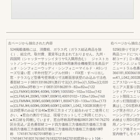
左ページから抽出された内容
右ページから抽出
524掲載価格には、消費税、ガラス代（ガラス組込商品を除
525柱掛り寸法
く）、組立代、取付費、運賃等は含まれておりません。九州・
商品コードについ
四国間（シャッターサッシイタリヤS入隅用含む） ジャストカ
材コード］□＝商
ットノンケーシング突き付け仕様SW用兼用全機種受注生産品デ
ブラウンJ…ジェ
ュオ・シンフォニーウッディ・シンフォニーマイルド・ASシリ
ニュートラル色番
ーズ引違い窓（半外付型アングル付枠）・FIX窓・すべり出し
366181,83036618
窓・テラスなど型番号壁厚残り寸法断面形状壁のみ込み寸法色
㎜K1_L042_
番部材コード083133186281(奥行寸法)(1,015㎜)(1,520㎜)(2,020
ニアス12ハーモ
㎜)(3,030㎜)呼称コード0831331862819∼82㎜82㎜(122
モニアス直張り防
㎜)□LFMK¥3,800¥4,400¥6,100¥9,1005582∼102㎜102㎜(142
ンティアハード1
㎜)□LFML¥4,200¥5,100¥7,000¥10,40010102∼120㎜120㎜(160
ニット階段ユニッ
㎜)□LFMM¥4,300¥5,600¥8,000¥11,80047120∼133㎜133㎜(173
スポッ灯階段廻り
㎜)□LFMJ¥4,600¥6,000¥8,600¥12,600K1_L042_1002B30奥行寸
裏はしごDS窓枠
法25壁厚のみ込寸法40●窓枠三方タイプと組合わせてご使用くだ
ング突き付けノン
さい。●窓台の奥行寸法は、現場でカットしてご利用ください。
ーシング付ノンケ
●木口材を同梱しています。窓台呼称高呼称幅080128174176270
め納まり用DS窓
区分見込／足色番部材コード四方価格三方価格四方価格三方価
用ノンケーシング
格四方価格三方価格四方価格三方価格四方価格三方価格18呼
ンテリア格子カー
称 174181761827018呼称コード
室内物干しモイス
174184174183176184176183270184270183窓枠セット104・