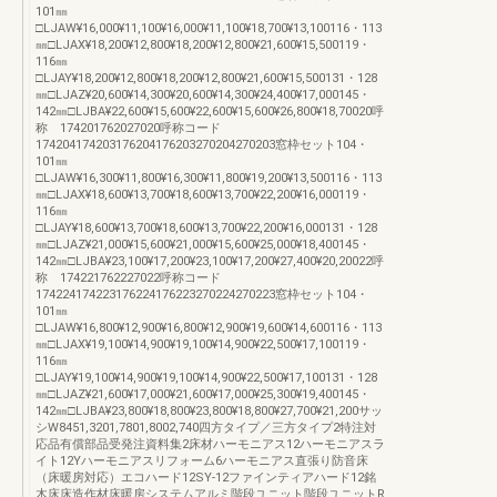
101㎜
□LJAW¥16,000¥11,100¥16,000¥11,100¥18,700¥13,100116・113
㎜□LJAX¥18,200¥12,800¥18,200¥12,800¥21,600¥15,500119・
116㎜
□LJAY¥18,200¥12,800¥18,200¥12,800¥21,600¥15,500131・128
㎜□LJAZ¥20,600¥14,300¥20,600¥14,300¥24,400¥17,000145・
142㎜□LJBA¥22,600¥15,600¥22,600¥15,600¥26,800¥18,70020呼
称 174201762027020呼称コード
174204174203176204176203270204270203窓枠セット104・
101㎜
□LJAW¥16,300¥11,800¥16,300¥11,800¥19,200¥13,500116・113
㎜□LJAX¥18,600¥13,700¥18,600¥13,700¥22,200¥16,000119・
116㎜
□LJAY¥18,600¥13,700¥18,600¥13,700¥22,200¥16,000131・128
㎜□LJAZ¥21,000¥15,600¥21,000¥15,600¥25,000¥18,400145・
142㎜□LJBA¥23,100¥17,200¥23,100¥17,200¥27,400¥20,20022呼
称 174221762227022呼称コード
174224174223176224176223270224270223窓枠セット104・
101㎜
□LJAW¥16,800¥12,900¥16,800¥12,900¥19,600¥14,600116・113
㎜□LJAX¥19,100¥14,900¥19,100¥14,900¥22,500¥17,100119・
116㎜
□LJAY¥19,100¥14,900¥19,100¥14,900¥22,500¥17,100131・128
㎜□LJAZ¥21,600¥17,000¥21,600¥17,000¥25,300¥19,400145・
142㎜□LJBA¥23,800¥18,800¥23,800¥18,800¥27,700¥21,200サッ
シW8451,3201,7801,8002,740四方タイプ／三方タイプ2特注対
応品有償部品受発注資料集2床材ハーモニアス12ハーモニアスラ
イト12Yハーモニアスリフォーム6ハーモニアス直張り防音床
（床暖房対応）エコハード12SY-12ファインティアハード12銘
木床床造作材床暖房システムアルミ階段ユニット階段ユニットR