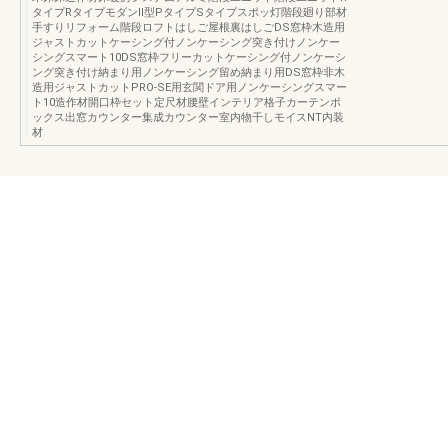
タイプRタイプモダンⅡ型PタイプSタイプスポッ灯階段廻り部材
手すりリフォーム階段ロフトはしご屋根裏はしごDS窓枠木造用
ジャストカットケーシング付ノンケーシング突き付けノンケー
シングスマート10DS窓枠フリーカットケーシング付ノンケーシ
ング突き付け納まり用ノンケーシング留め納まり用DS窓枠非木
造用ジャストカットPRO-SE用玄関ドア用ノンケーシングスマー
ト10造作材開口枠セット定尺材腰壁インテリア格子カーテンボ
ックス出窓カウンター集成カウンター室内物干しモイスNT内装
材