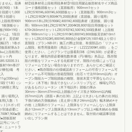
りません。段鼻
材②段鼻材④上段框用段鼻材③1段目用蹴込板部材名サイズ商品
(900)：1本
コード価格踏板セット（直踏板用）900mm1セット
用２段廻り1,000
LZR□S901¥6,6001¥6,600踏板セット（直踏板用）900mm3セッ
踏板用３段廻り
トLZR□S902¥19,8004¥79,200段鼻材（直踏板、踊り場用）
2本上段框用9001
900mm1本LZR□S906¥2,4001¥2,400段鼻材（直踏板、踊り場
地材：1枚側板セッ
用）900mm3本LZR□S907¥7,2004¥28,8001段目用側板セット
(900×195)：
670×265mm1セットLZR□S921¥2,5001¥2,500段鼻材（上段框
材からは、1段目
用）900mm1セットLZR□S910¥3,8001¥3,800側板見切材10m1
ます。見切材
セットLZR□S922¥5,8001¥5,800合計金額¥129,10014段上り切り
材(幅27)：1巻ポ
直階段（プランNB-01）施工の際は別途、有償部品の「リフォー
踏板面材厚み3
ム階段、框専用接着剤（商品コード：LZZZZ009¥1,600）」をご
9㎜(上段框用に
使用ください。このプランでは接着剤3本（計¥4,500）が必要と
セット内
なります。梱包内容必要梱包数単価（円/梱包）本品は、既存階
52035.3１
段の外観をリフォームする化粧材です。階段の仕様によっては
材10m巻27
リフォームできない場合がありますので、あらかじめご確認く
/梱包)備 考
ださい。■既存階段の仕様確認表リフォームの可否リフォーム可
枚入
リフォーム不可階段の形箱型階段（柱芯々寸法910mm以内）オ
1g(330mp)
ープン階段カーブ階段踏板の種類、形状木質で平滑なものジュ
4、5段で1本)（シ
ータン（木下地）除去できないノンスリップなど、極端な凹凸
の納期と異な
があるものジュータン（木下地以外）踏板の厚み
30mm∼36mm37mm以上踏板のサイズ長さ900mm以内幅
り場用(入
257mm以内（踏面＋鼻の出30）上記より大きいもの鼻の出30以
板用(入数：1
下側の納め方側板納め（見え掛り厚さ24mm以内）幅木納め※そ
セット)スポッ灯
の他（上階床のリフォーム）上階床をリフォームしない上階床
0)が別途必要に
高さ12mmアップ上階床高さ13mmアップ以上※幅木納めを側板
700¥7,900●側
納めにリフォームすることはできません。取付前の確認事項拾
700●踏板面材
い出しプラン例
商品色記号について
N：ニュートラ
です。