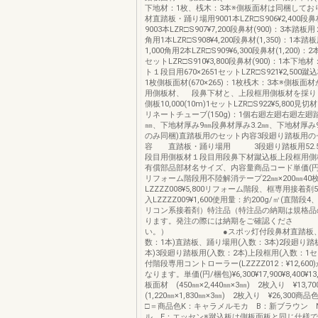
下地材：1枚、桟木：3本※側板面材は同梱してお
材直踏板・踊り場用9001本LZR□S906¥2,400段鼻材
9003本LZR□S907¥7,200段鼻材(900)：3本踏板
角用1本LZR□S908¥4,200段鼻材(1,350)：1本
1,000角用2本LZR□S909¥6,300段鼻材(1,200)：
セットLZR□S910¥3,800段鼻材(900)：1本下
ト１段目用670×2651セットLZR□S921¥2,500蹴込板
1枚側板面材(670×265)：1枚桟木：3本※側板面
用側板材、 段鼻下材と、上段框用側板材を採り
側板10,000(10m)1セットLZR□S922¥5,800見切
リネートチューブ(150g)：1個右廻左廻右廻左廻
㎜、下地材厚み9㎜段鼻材厚み3.2㎜、下地材厚み
のみ同梱)直踏板用のセット内容3段廻り踏板用の
容 直踏板・踊り場用 3段廻り踏板用52.585.
段目用側板材１段目用段鼻下材蹴込板上段框用側板
有償部品部材名サイズ、内容量商品コード単価(円
リフォーム階段用不陸解消テープ22㎜×200㎜40
LZZZZ008¥5,800リフォーム階段、框専用接着剤51
入LZZZZ009¥1,600使用量：約200g/㎡(直階段
リコン系接着剤）特注品（特注品の納期は規格品
ります。発注の際には納期をご確認くださ
い。） ●スポッ灯付段鼻材直踏板、踊
数：1本)直踏板、踊り場用(入数：3本)2段廻り踏
本)3段廻り踏板用(入数：2本)上段框用(入数：1
付階段専用コントローラー(LZZZZ012：¥12,60
なります。単価(円/梱包)¥6,300¥17,900¥8,400¥13,
板面材 (450㎜×2,440㎜×3㎜) 2枚入り ¥13,
(1,220㎜×1,830㎜×3㎜) 2枚入り ¥26,300
□＝商品色K：キャラメルモカ B：新ブラウン 
ル E：エッセン※蹴込板は側板面板と同じ仕様