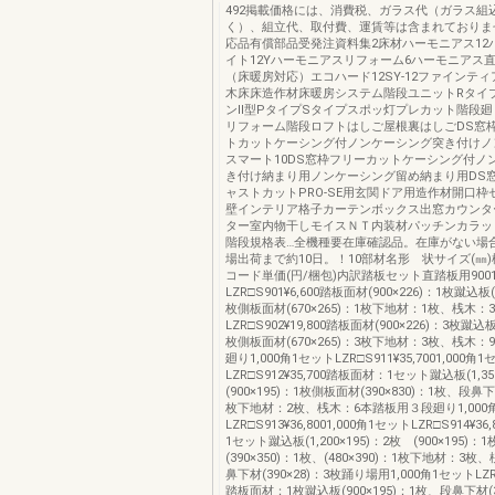
492掲載価格には、消費税、ガラス代（ガラス組
く）、組立代、取付費、運賃等は含まれておりま
応品有償部品受発注資料集2床材ハーモニアス12
イト12Yハーモニアスリフォーム6ハーモニアス
（床暖房対応）エコハード12SY-12ファインティ
木床床造作材床暖房システム階段ユニットRタイ
ンⅡ型PタイプSタイプスポッ灯プレカット階段
リフォーム階段ロフトはしご屋根裏はしごDS窓
トカットケーシング付ノンケーシング突き付けノ
スマート10DS窓枠フリーカットケーシング付ノ
き付け納まり用ノンケーシング留め納まり用DS
ャストカットPRO-SE用玄関ドア用造作材開口枠
壁インテリア格子カーテンボックス出窓カウンタ
ター室内物干しモイスＮＴ内装材パッチンカラッ
階段規格表…全機種要在庫確認品。在庫がない場
場出荷まで約10日。！10部材名形 状サイズ(㎜
コード単価(円/梱包)内訳踏板セット直踏板用900
LZR□S901¥6,600踏板面材(900×226)：1枚蹴込板(
枚側板面材(670×265)：1枚下地材：1枚、桟木：3
LZR□S902¥19,800踏板面材(900×226)：3枚蹴込板(
枚側板面材(670×265)：3枚下地材：3枚、桟木
廻り1,000角1セットLZR□S911¥35,7001,000角
LZR□S912¥35,700踏板面材：1セット蹴込板(1,3
(900×195)：1枚側板面材(390×830)：1枚、段鼻下材
枚下地材：2枚、桟木：6本踏板用３段廻り1,000
LZR□S913¥36,8001,000角1セットLZR□S914¥
1セット蹴込板(1,200×195)：2枚 (900×195)
(390×350)：1枚、(480×390)：1枚下地材：3
鼻下材(390×28)：3枚踊り場用1,000角1セットLZR□S
踏板面材：1枚蹴込板(900×195)：1枚、段鼻下材(3