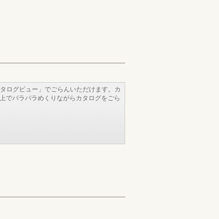
タログビュー」でごらんいただけます。カ
b上でパラパラめくりながらカタログをごら