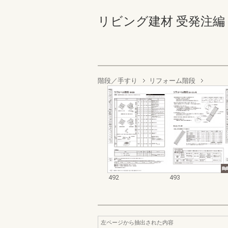
リビング建材 受発注編 492-
階段／手すり
リフォーム階段
492
493
左ページから抽出された内容