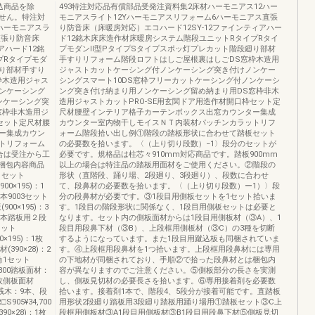
込商品を除
493特注対応品有償部品受発注資料集2床材ハーモニアス12ハー
せん。特注対
モニアスライト12Yハーモニアスリフォーム6ハーモニアス直張
ハーモニアスラ
り防音床（床暖房対応）エコハード12SY-12ファインティアハー
直張り防音床
ド12銘木床床造作材床暖房システム階段ユニットRタイプRタイ
アハード12銘
プモダンⅡ型PタイプSタイプスポッ灯プレカット階段廻り部材
プRタイプモダ
手すりリフォーム階段ロフトはしご屋根裏はしごDS窓枠木造用
廻り部材手すり
ジャストカットケーシング付ノンケーシング突き付けノンケー
枠木造用ジャス
シングスマート10DS窓枠フリーカットケーシング付ノンケーシ
ンケーシング
ング突き付け納まり用ノンケーシング留め納まり用DS窓枠非木
ンケーシング突
造用ジャストカットPRO-SE用玄関ドア用造作材開口枠セット定
窓枠非木造用ジ
尺材腰壁インテリア格子カーテンボックス出窓カウンター集成
セット定尺材腰
カウンター室内物干しモイスＮＴ内装材パッチンカラットリフ
ー集成カウン
ォーム階段拾い出し例①階段の踏板形状に合わせて踏板セット
トリフォーム
の必要数を拾います。〈（上り切り段数）−1〉段分のセットが
合は受注から工
必要です。規格品は柱芯々910mm対応商品です。踏板900mm
)梱包内容商品
以上の場合は特注品の踏板用面材をご使用ください。②階段の
1セット
形状（直階段、踊り場、2段廻り、3段廻り）、段数に合わせ
900×195)：1
て、段鼻材の必要数を拾います。〈（上り切り段数）ー1）〉段
本9003セット
分の段鼻材が必要です。③1段目用側板セットを1セット拾いま
900×195)：3
す。1段目の階段形状に関係なく、1段目用側板セットは必要と
：9本踏板用２段
なります。セット内の側板面材からは1段目用側板材（③A）、1
1セット
段目用段鼻下材（③B）、上段框用側板材（③C）の3種を切断
50×195)：1枚
するようになっています。また1段目用蹴込板も同梱されていま
(390×28)：2
す。④上段框用段鼻材を1つ拾います。上段框用段鼻材には専用
角1セット
の下地材が同梱されており、手順②で拾った段鼻材とは梱包内
36,800踏板面材：
容が異なりますのでご注意ください。⑤側板部分の長さを実測
：1枚側板面材
し、側板見切材の必要長さを拾います。⑥専用接着剤を必要数
枚、桟木：9本、段
拾います。接着剤1本で、階段4、5段分が接着可能です。直踏板
905¥34,700
用形状2段廻り踏板用3段廻り踏板用踊り場用①踏板セット③C上
90×28)：1枚
段框用側板材③A1段目用側板材③B1段目用段鼻下材⑤側板見切