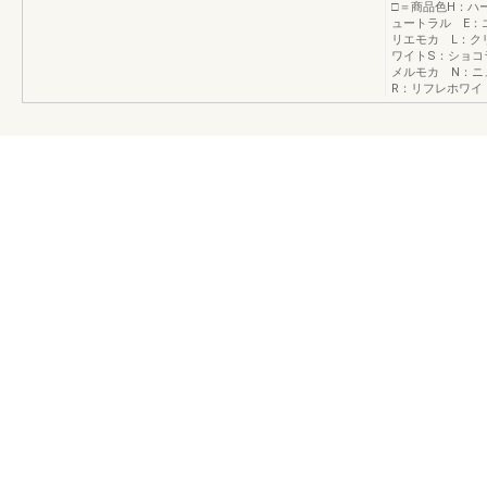
□＝商品色H：ハ
ュートラル E：
リエモカ L：ク
ワイトS：ショコ
メルモカ N：ニ
R：リフレホワイ