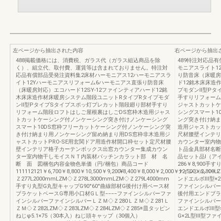
左ページから抽出された内容
右ページから抽出
488掲載価格には、消費税、ガラス代（ガラス組込商品を除
489特注対応品
く）、組立代、取付費、運賃等は含まれておりません。特注対
モニアスライト1
応品有償部品受発注資料集2床材ハーモニアス12ハーモニアスラ
り防音床（床暖房
イト12Yハーモニアスリフォーム6ハーモニアス直張り防音床
ド12銘木床床造
（床暖房対応）エコハード12SY-12ファインティアハード12銘
プモダンⅡ型Pタ
木床床造作材床暖房システム階段ユニットRタイプRタイプモダ
手すりリフォーム
ンⅡ型PタイプSタイプスポッ灯プレカット階段廻り部材手すり
ジャストカットケ
リフォーム階段ロフトはしご屋根裏はしごDS窓枠木造用ジャス
シングスマート1
トカットケーシング付ノンケーシング突き付けノンケーシング
ング突き付け納ま
スマート10DS窓枠フリーカットケーシング付ノンケーシング突
造用ジャストカッ
き付け納まり用ノンケーシング留め納まり用DS窓枠非木造用ジ
尺材腰壁インテリ
ャストカットPRO-SE用玄関ドア用造作材開口枠セット定尺材腰
カウンター室内物
壁インテリア格子カーテンボックス出窓カウンター集成カウン
ト品金具部材名断
ター室内物干しモイスＮＴ内装材パッチンカラット部 材 名
品セット品I（ア
断 面 図梱包内容金物色単価（円/梱包）商品コード
286￥8,900手
111112121￥6,700￥8,800￥10,500￥9,200¥8,400￥8,000￥2,000￥12,500￥2,300
ァインシルバーＬＺＭ
Ｚ277L2000mmLZM◇Ｚ278L3000mmLZM◇Ｚ279L4000mm
ンドエルボⅢ型×2
手すり丸型G丸型キャップG90°60°曲線部材G後付け用ベース材
ファインシルバーＬＺ
ブラケットベースG専用小口材GＬ型−−−−ファインシルバーファ
後付用エンドブラ
インシルバーファインシルバーＬＺＭ◇Ｚ280ＬＺＭ◇Ｚ281Ｌ
ファインシルバーＬＺ
ＺＭ◇Ｚ282LZM◇Ｚ283LZM◇Ｚ284LZM◇Ｚ285※皿タッピン
エンドエルボⅢ型×
ねじφ5.1×75（30本入）ねじ頭キャップ（30個入）
G×2L型Ⅲ型ファ