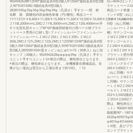
9024942628R12590°接続金具Ⅲ型2個入R12560°接続金具Ⅲ型2個
GL=469×2エン
入90°R2015082.5接続金具Ⅲ型2個入
ラケットベースGL
28281035φ35φ35φ35φ39φ39φ（孔深さ）手すり−−−部 材
商品コード単価（
名断 面 図梱包内容金物色単価（円/梱包）商品コード
イントⅢ型（ねじ同
111112121￥8,400￥11,000￥15,800￥11,600￥10,500￥10,000￥2,500￥19,400￥2
ファインシルバーＬ
Ｚ118L2000mmLZM□Ｚ119L3000mmLZM□Ｚ120L4000mm手
Ⅲ型（ねじ同梱）サ
すり丸型丸型キャップ90°60°曲線部材後付け用ベース材ブラケ
ンシルバーＬＺＭZ
ットベース専用小口材Ｌ型−ファインシルバーファインシルバー
梱）サテンゴールド
ファインシルバーＬＺＭ□Ｚ256ＬＺＭ□Ｚ258ＬＺＭ□Ｚ
ＺＭZＺ238￥2
260LZM□Ｚ121LZM□Ｚ122LZM□Ｚ12335R12590°接続金具Ⅲ型
サテンゴールドＬＺ
2個入35R12560°接続金具Ⅲ型2個入3590°R2015082.5接続金具Ⅲ
ZＺ240￥4,6
型2個入2839281035※皿タッピンねじφ5.1×75（30本入）ねじ頭
ＬＺＭZＺ241￥2
キャップ（30個入）9024942628φφφφφ39φ（孔深さ）手すり
ブラケット壁付用
ユニット手すりユニットG※発注の際は、梱包単位となります。
243￥2,5002
※発注の際は、梱包単位となります。…全機種要在庫確認品。在
（スイングタイプ
庫がない場合は受注から工場出荷まで約10日。！10
245￥3,8002
（ねじ同梱）サテン
ルバーＬＺＭZＺ2
じ同梱）サテンゴー
ーＬＺＭZＺ250
ールドＬＺＭZＺ2
252￥2,500
Ｚ253￥2,600
際は、梱包単位となり
ット）90600130
能範囲90°∼180°
6520φ409575φ5
φ4016φ451660
トⅢ型、及びブラ
エンドブラケット