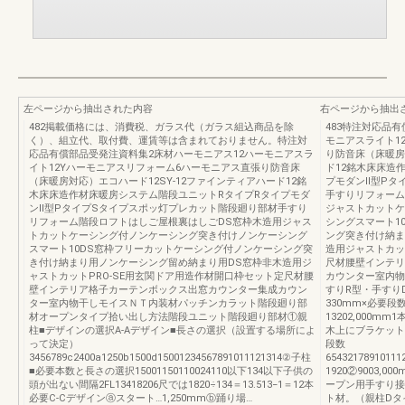
左ページから抽出された内容
右ページから抽出
482掲載価格には、消費税、ガラス代（ガラス組込商品を除
483特注対応品
く）、組立代、取付費、運賃等は含まれておりません。特注対
モニアスライト1
応品有償部品受発注資料集2床材ハーモニアス12ハーモニアスラ
り防音床（床暖房
イト12Yハーモニアスリフォーム6ハーモニアス直張り防音床
ド12銘木床床造
（床暖房対応）エコハード12SY-12ファインティアハード12銘
プモダンⅡ型Pタ
木床床造作材床暖房システム階段ユニットRタイプRタイプモダ
手すりリフォーム
ンⅡ型PタイプSタイプスポッ灯プレカット階段廻り部材手すり
ジャストカットケ
リフォーム階段ロフトはしご屋根裏はしごDS窓枠木造用ジャス
シングスマート1
トカットケーシング付ノンケーシング突き付けノンケーシング
ング突き付け納ま
スマート10DS窓枠フリーカットケーシング付ノンケーシング突
造用ジャストカッ
き付け納まり用ノンケーシング留め納まり用DS窓枠非木造用ジ
尺材腰壁インテリ
ャストカットPRO-SE用玄関ドア用造作材開口枠セット定尺材腰
カウンター室内物
壁インテリア格子カーテンボックス出窓カウンター集成カウン
すりR型・手すり
ター室内物干しモイスＮＴ内装材パッチンカラット階段廻り部
330mm×必要段数3
材オープンタイプ拾い出し方法階段ユニット階段廻り部材①親
13202,000mm1
柱■デザインの選択A-Aデザイン■長さの選択（設置する場所によ
木上にブラケット
って決定）
段数 拾い出
3456789c2400a1250b1500d15001234567891011121314②子柱
6543217891011
■必要本数と長さの選択15001150110024110以下134以下子供の
1920②9003,00
頭が出ない間隔2FL13418206尺では1820÷134＝13.513−1＝12本
ープン用手すり接
必要C-Cデザインⓐスタート…1,250mmⓑ踊り場…
ト材。（親柱Dタイプ