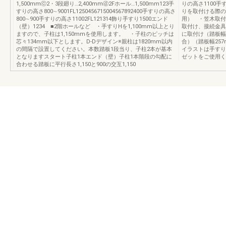
1,500mmⓒ2・3段廻り…2,400mmⓓ2Fホール…1,500mm123手
りの高さ1100手
すりの高さ800∼9001FL1250456715004567892400手すりの高さ
りを取付ける際の
800∼900手すりの高さ11002FL121314飾り手すり1500エンド
用） ・笠木取付
（壁）1234 ■2階ホールなど ・手すりHを1,100mm以上とり
取付け、接続金具
ますので、子柱は1,150mmを使用します。 ・子柱のピッチは
に取付け（踏板幅2
芯々134mm以下とします。D-Dデザイン※親柱は1820mm以内
合）（踏板幅257
の間隔で設置してください。本数踏板1段当り、子柱2本が基本
イラストは手すり
となりますスタート子柱1本エンド（壁）子柱1本階段の勾配に
ゼットをご使用く
合わせる踏板に平行長さ1,150と900の交互1,150