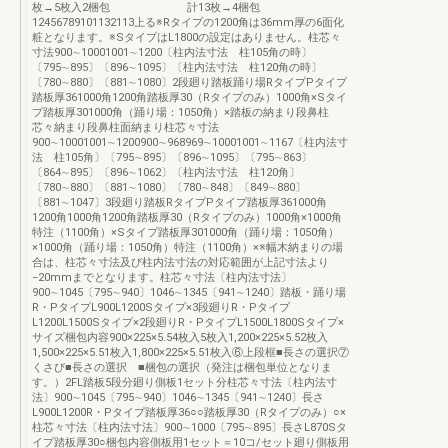
枚→5枚入2梱包 計13枚→4梱包
12456789101132113上る※Rタイプの1200角は36mm厚の6面化
粧となります。※SタイプはL1800の設定はありません。柱芯々
寸法900∼10001001∼1200〔柱内法寸法 柱105角の時〕
〔795∼895〕〔896∼1095〕〔柱内法寸法 柱120角の時〕
〔780∼880〕〔881∼1080〕2段廻り踏板踊り場RタイプPタイプ
踏板厚361000角1200角踏板厚30（Rタイプのみ）1000角×Sタイ
プ踏板厚301000角（踊り場：1050角）×踏板の納まり段鼻柱
芯々納まり段鼻柱面納まり柱芯々寸法
900∼10001001∼1200900∼968969∼10001001∼1167〔柱内法寸
法 柱105角〕〔795∼895〕〔896∼1095〕〔795∼863〕
〔864∼895〕〔896∼1062〕〔柱内法寸法 柱120角〕
〔780∼880〕〔881∼1080〕〔780∼848〕〔849∼880〕
〔881∼1047〕3段廻り踏板RタイプPタイプ踏板厚361000角
1200角1000角1200角踏板厚30（Rタイプのみ）1000角×1000角
特注（1100角）×Sタイプ踏板厚301000角（踊り場：1050角）
×1000角（踊り場：1050角）特注（1100角）×※幅木納まりの場
合は、柱芯々寸法及び柱内法寸法の対応範囲が上記寸法より
−20mmまでとなります。柱芯々寸法〔柱内法寸法〕
900∼1045〔795∼940〕1046∼1345〔941∼1240〕踏板・踊り場
R・PタイプL900L1200Sタイプ×3段廻りR・Pタイプ
L1200L1500Sタイプ×2段廻りR・PタイプL1500L1800Sタイプ×
サイズ梱包内容900×225×5.54枚入5枚入1,200×225×5.52枚入
1,500×225×5.51枚入1,800×225×5.51枚入⑥上段框■長さの選択⑦
くさび■長さの選択 ■梱包の選択（発注は梱包単位となりま
す。）2FL踏板5段分廻り側板1セット分柱芯々寸法〔柱内法寸
法〕900∼1045〔795∼940〕1046∼1345〔941∼1240〕長さ
L900L1200R・Pタイプ踏板厚36○○踏板厚30（Rタイプのみ）○×
柱芯々寸法〔柱内法寸法〕900∼1000〔795∼895〕長さL870Sタ
イプ踏板厚30○梱包内容側板用1セット＝10コ/セット廻り側板用