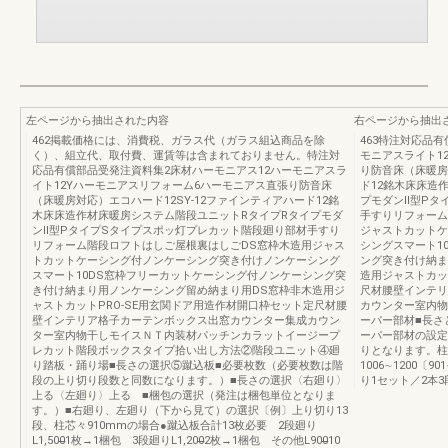
左ページから抽出された内容
右ページから抽出
462掲載価格には、消費税、ガラス代（ガラス組込商品を除
463特注対応品
く）、組立代、取付費、運賃等は含まれておりません。特注対
モニアスライト1
応品有償部品受発注資料集2床材ハーモニアス12ハーモニアスラ
り防音床（床暖房
イト12Yハーモニアスリフォーム6ハーモニアス直張り防音床
ド12銘木床床造
（床暖房対応）エコハード12SY-12ファインティアハード12銘
プモダンⅡ型Pタ
木床床造作材床暖房システム階段ユニットRタイプRタイプモダ
手すりリフォーム
ンⅡ型PタイプSタイプスポッ灯プレカット階段廻り部材手すり
ジャストカットケ
リフォーム階段ロフトはしご屋根裏はしごDS窓枠木造用ジャス
シングスマート1
トカットケーシング付ノンケーシング突き付けノンケーシング
ング突き付け納ま
スマート10DS窓枠フリーカットケーシング付ノンケーシング突
造用ジャストカッ
き付け納まり用ノンケーシング留め納まり用DS窓枠非木造用ジ
尺材腰壁インテリ
ャストカットPRO-SE用玄関ドア用造作材開口枠セット定尺材腰
カウンター室内物
壁インテリア格子カーテンボックス出窓カウンター集成カウン
ーパー部材■長さ
ター室内物干しモイスＮＴ内装材パッチンカラットイージープ
ーパー部材の設定
レカット階段ボックスタイプ拾い出し方法②階段ユニット④廻
りとなります。柱芯々
り踏板・踊り場■長さの選択⑤蹴込板■必要枚数（必要枚数は階
1006∼1200〔
段の上り切り段数と同数になります。）■長さの選択〈右廻り〉
り1セット／2本3
上る〈左廻り〉上る ■梱包の選択（発注は梱包単位となりま
す。）■右廻り、左廻り（下から見て）の選択〔例〕上り切り13
段、柱芯々910mmの場合●蹴込板合計13枚必要 2段廻り
L1,500̶̶1枚→1梱包 3段廻りL1,200̶̶2枚→1梱包 その他L900̶̶10