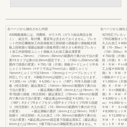
左ページから抽出された内容
右ページから抽出
420掲載価格には、消費税、ガラス代（ガラス組込商品を除
421対応プレカ
く）、組立代、取付費、運賃等は含まれておりません。プレカ
プ対応種類オンラ
ット代対応機種加工内容側板加工部材廻り踏板廻り側板幅木踏
大入れ加工￥40
板上段框踊り場蹴込板廻り踏板用受け材ささら桁特注プレカッ
更（10∼30㎜）
ト加工内容階段ユニット側板大入れ加工蹴込溝変更
（150∼250㎜
（6mm→18mm）（10mm∼30mmの範囲内で鼻の出寸法の変
￥750/段（片側
更※Sタイプは鼻の出20mm固定です。）（150から250mmの範
段（片側）Ｒ・Ｒ
囲内で踏面の変更）￥750／段（片側）側板ボードじゃくり中央
Ｒ・ＲＭ・Ｐ○○
じゃくり16mm（※チリ寸法は7mmのみ）端部じゃくり
工上端￥600/段
16mm※じゃくり寸法10mm・13mmはイージープレカットで
側）Ｒ・ＲＭ・Ｐ
対応しています。※側板21mmは端部じゃくりのみとなります。
○側板ボードじゃ
￥1,000／m（片側）￥4,000／セット（180°）均等５段廻り踏
￥1,000/m（片
板（特注部材）蹴込溝加工（10mm∼30mmの範囲内で鼻の出
側）Ｒ・ＲＭ・Ｐ・
寸法の変更） ＋蹴込溝幅の選択（6mmまたは18mm）均
Ｐ・Ｓ○○側板落し
等7段廻り踏板（特注部材）蹴込溝加工（10mm∼30mmの範囲
側）Ｒ・ＲＭ・Ｐ
内で鼻の出寸法の変更）※蹴込溝は6mm固定￥4,000／セット
￥4,000/セッ
（180°）RタイプRタイプモダンⅡ型PタイプSタイプ均等５段廻
㎜）￥6,000/
り（特注部材）大入れ加工（10∼30mmの範囲内で鼻の出寸法
ＲＭ・Ｐ・Ｓ○○
の変更） ＋蹴込溝幅の選択（6mmまたは18mm）均等7
￥8,000/セッ
段廻り（特注部材）大入れ加工（10∼30mmの範囲内で鼻の出
㎜）￥12,000
寸法の変更）※蹴込溝は6mm固定最下段蹴込溝加工（蹴込溝は
ＲＭ・Ｐ・Ｓ○○廻
6mmまたは18mm）※最下段のみの溝幅変更は出来ません。※
セットＲ・ＲＭ・