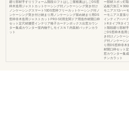
廻り部材手すりリフォーム階段ロフトはしご屋根裏はしごDS窓
ー部材スポッ灯取り
枠木造用ジャストカットケーシング付ノンケーシング突き付け
込板穴加工￥30
ノンケーシングスマート10DS窓枠フリーカットケーシング付ノ
モニアス12ハー
ンケーシング突き付け納まり用ノンケーシング留め納まり用DS
ーモニアス直張り
窓枠非木造用ジャストカットPRO-SE用玄関ドア用造作材開口枠
インティアハード
セット定尺材腰壁インテリア格子カーテンボックス出窓カウン
トRタイプRタイ
ター集成カウンター室内物干しモイスＮＴ内装材パッチンカラ
ト階段廻り部材手
ット
ごDS窓枠木造用
き付けノンケーシ
グ付ノンケーシン
り用DS窓枠非木
材開口枠セット定
窓カウンター集成
チンカラット