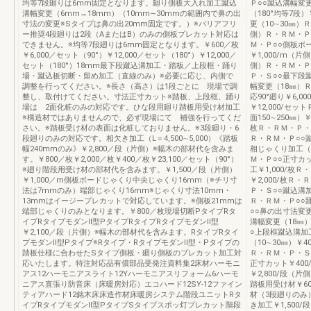
均等7段廻りは6mm固定となります。廻り側板大入れ加工蹴込
Ｐ○○蹴込溝幅変
溝幅変更（6mm→18mm）（10mm∼30mmの範囲内で鼻の出
（180°均等7段
寸法の変更※Sタイプは鼻の出20mm固定です。）※バリアフリ
更（10∼30㎜）
ー推奨4段廻りは2段（AまたはB）のみの側板プレカット対応は
側）Ｒ・ＲＭ・Ｐ
できません。※均等7段廻りは6mm固定となります。￥600／枚
Ｍ・Ｐ○○側板ボ
￥6,000／セット（90°）￥12,000／セット（180°）￥12,000／
￥1,000/m（片
セット（180°）18mm最下段蹴込溝加工・踏板／上段框・踊り
側）Ｒ・ＲＭ・Ｐ・
場・蹴込板切断・留め加工（直線のみ）※必要に応じ、内側で
Ｐ・Ｓ○○最下段
調整を行ってください。※長さ（高さ）は1段ごとに 現場で調
幅変更（18㎜）
整し、取付けてください。寸法正寸カット※踏板、上段框、踊り
応90°廻り￥6,0
場は 2面化粧のみの対応です。ひな段用廻り踏板用受け材加工
￥12,000/セ
※構造材ではありませんので、必ず現場にて 補強を行ってくだ
面150∼250㎜）
さい。※踏板受け材の表面は化粧しておりません。※3段廻り・6
枚Ｒ・ＲＭ・Ｐ・Ｓ
段廻りのみの対応です。相欠き加工（L＝4,500∼5,000）《踏板
Ｒ・ＲＭ・Ｐ○○
幅240mmのみ》￥2,800／段（片側）※幅木の部材代を含みま
相じゃくり加工（踏
す。￥800／枚￥2,000／枚￥400／枚￥23,100／セット（90°）
Ｍ・Ｐ○○正寸カ
※廻り階段用受け材の部材代を含みます。￥1,500／段（片側）
工￥1,000/枚
￥1,000／m側板ボードじゃくり中央じゃくり16mm（※チリ寸
￥2,000/枚Ｒ
法は7mmのみ）端部じゃくり16mm※じゃくり寸法10mm・
Ｐ・Ｓ○○蹴込溝加
13mmはイージープレカットで対応しています。※側板21mmは
Ｒ・ＲＭ・Ｐ○○踊
端部じゃくりのみとなります。￥800／枚現場切断PタイプRタ
○○鼻の出寸法変更
イプRタイプモダンⅡ型PタイプRタイプRタイプモダンⅡ型
溝幅変更（18㎜
￥2,100／段（片側）※幅木の部材代を含みます。RタイプRタイ
○上段框蹴込溝加
プモダンⅡ型Pタイプ※Rタイプ・RタイプモダンⅡ型・Pタイプの
（10∼30㎜）￥
踏板仕様に合わせたSタイプ側板・廻り側板のプレカット加工対
Ｒ・ＲＭ・Ｐ・Ｓ
応いたします。特注対応品有償部品受発注資料集2床材ハーモニ
正寸カット￥40
アス12ハーモニアスライト12Yハーモニアスリフォーム6ハーモ
￥2,800/段（
ニアス直張り防音床（床暖房対応）エコハード12SY-12ファイン
踏板用受け材￥6
ティアハード12銘木床床造作材床暖房システム階段ユニットRタ
材（3段廻りのみ）
イプRタイプモダンⅡ型PタイプSタイプスポッ灯プレカット階段
き加工￥1,500