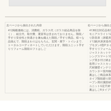
左ページから抽出された内容
右ページから抽出
412掲載価格には、消費税、ガラス代（ガラス組込商品を除
413特注対応品
く）、組立代、取付費、運賃等は含まれておりません。階段／
モニアスライト1
手すり安全性と快適さを兼ね備えた階段／手すり商品。様々な
り防音床（床暖房
品揃えで、階段まわりはもちろん、玄関・廊下・トイレまで、
ド12銘木床床造
トータルコーディネートしていただけます。階段ユニット手す
プモダンⅡ型Pタ
りリフォーム階段ロフトはしご
手すりリフォーム
ジャストカットケ
シングスマート1
ング突き付け納ま
造用ジャストカッ
尺材腰壁インテリ
カウンター室内物
裏はしご商品体系
タイプ階段廻り部
ープン用付属部材
ユニットG定尺材
裏はしごRタイプ