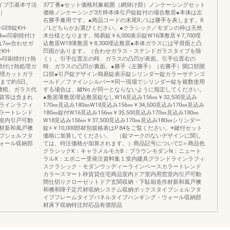
イプ①基本寸法
37丁番●セット価格対象範囲（網掛け部）ノンケーシングセット
1）
価格ノンケーシング3方枠本体引戸錠錠付の場合敷居●本体は左
右勝手兼用です。●商品コードの末尾R／Lは勝手を表します。R
GEB錠KH-
／Lどちらかお選びください。●クラシック／モダンの枠は天然
GEH4㎜印刷焼付け
木仕様となります。簡易錠￥6,000表示錠W16薄敷居￥7,700埋
込7㎜合わせガ
込敷居W18薄敷居￥8,300埋込敷居●本体ガラスには平滑面と凸
KH-
凹面があります。（合わせガラス・ステンドガラスタイプを除
ン4㎜印刷焼付け熱
く）。引手位置左の時、ガラスの凸凹が表面。引手位置右の
印刷焼付け熱処理ガ
時、ガラスの凸凹が裏面。●勝手（左勝手）（右勝手）開口部開
処理カットガラ
口部●引戸錠デザイン簡易錠表示錠シリンダー錠カラーサテンゴ
まで約5日。
ールド／ファインシルバー※同一現場でシリンダー錠を複数使用
費税、ガラス代
する場合は、鍵No.が同一とならないように指定してください。
賃等は含まれ
●敷居薄敷居埋込敷居錠なしW16見込み156㎜￥32,500見込み
ラインラフィ
170㎜見込み180㎜W18見込み156㎜￥34,500見込み170㎜見込み
ラートレンド
180㎜錠付W16見込み156㎜￥35,500見込み170㎜見込み180㎜
室内引戸可動
W18見込み156㎜￥37,500見込み170㎜見込み180㎜シリンダー
材新和風戸襖
錠+￥10,000部材別規格表はP.84をご覧ください。※鍵付セット
プシェルフタ
価格に加算してください。 （錠マークのないデザインに関し
ォール収納部
ては、特注価格が加算されます。）商品記号について□＝商品色
クラシックK：キャラメルモカB：ブラウンモダンN：ニュート
ラルX：エボニー受発注資料集１室内建具グランドラインラフィ
スクラシック・モダンウッディーラインベースカラートレンド
カラースマート枠賃貸住宅商品室内ドア室内用窓室内引戸可動
間仕切りクローゼットドア玄関収納・下駄箱造作材新和風戸襖
和襖和障子定尺材収納システム収納ボックスタイプシェルフタ
イプフレームタイプパネルタイプハンギング・ウォール収納部
材床下収納特注対応品有償部品