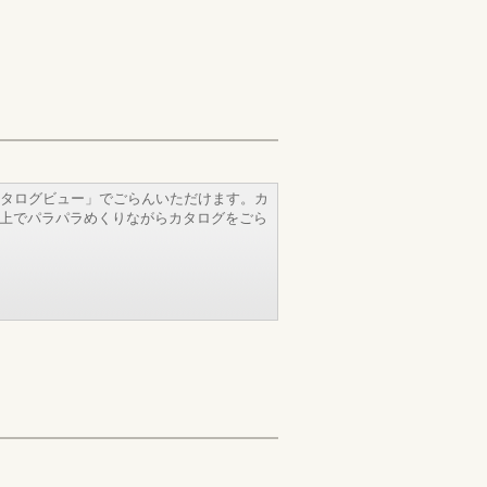
タログビュー」でごらんいただけます。カ
b上でパラパラめくりながらカタログをごら