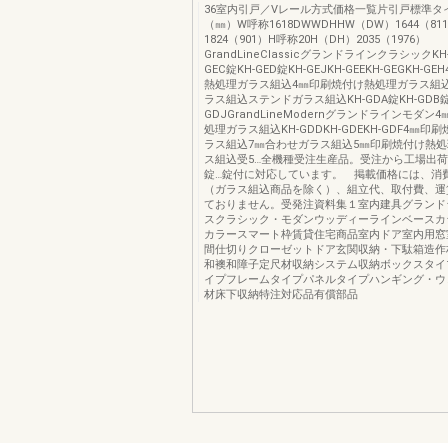
36室内引戸／Vレール方式価格一覧片引戸標準タ
（㎜）W呼称1618DWWDHHW（DW）1644（81
1824（901）H呼称20H（DH）2035（1976）
GrandLineClassicグランドラインクラシックKH-
GEC錠KH-GED錠KH-GEJKH-GEEKH-GEGKH-
熱処理ガラス組込4㎜印刷焼付け熱処理ガラス組
ラス組込ステンドガラス組込KH-GDA錠KH-GDB錠
GDJGrandLineModernグランドラインモダ
処理ガラス組込KH-GDDKH-GDEKH-GDF4㎜
ラス組込7㎜合わせガラス組込5㎜印刷焼付け熱
ス組込受5…全機種受注生産品。受注から工場出荷
錠…錠付に対応しています。 掲載価格には、消
（ガラス組込商品を除く）、組立代、取付費、運
ておりません。受発注資料集１室内建具グランド
スクラシック・モダンウッディーラインベースカ
カラースマート枠賃貸住宅商品室内ドア室内用窓
間仕切りクローゼットドア玄関収納・下駄箱造作
和襖和障子定尺材収納システム収納ボックスタイ
イプフレームタイプパネルタイプハンギング・ウ
材床下収納特注対応品有償部品