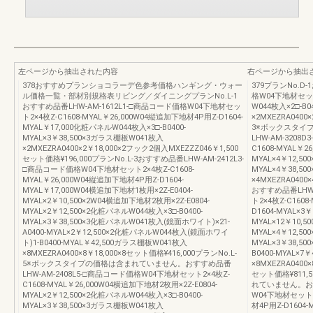
左ページから抽出された内容
右ページから抽出
378おすすめプランショコラーデ色参考価格ハンギング・ウォー
379プランNo.D
ル価格一覧・部材別規格表リビング／ダイニングプランNo.L-1
格W04下地材セット2
おすすめ品番LHW-AM-1612L1-□商品コード価格W04下地材セッ
W044枚入×2□-B0
ト2×4枚Z-C1608-MYAL￥26,000W04縦追加下地材4P用Z-D1604-
×2MXEZRA0400
MYAL￥17,000化粧パネルW044枚入×3□-B0400-
3※ボックスタイ
MYAL×3￥38,500×3ガラス棚板W041枚入
LHW-AM-320
×2MXEZRA0400×2￥18,000×2フック2個入MXEZZZ046￥1,500
C1608-MYAL￥2
セット価格¥196,000プランNo.L-3おすすめ品番LHW-AM-2412L3-
MYAL×4￥12,50
□商品コード価格W04下地材セット2×4枚Z-C1608-
MYAL×4￥38,5
MYAL￥26,000W04縦追加下地材4P用Z-D1604-
×4MXEZRA0400
MYAL￥17,000W04横追加下地材1枚用×2Z-E0404-
おすすめ品番LHW-
MYAL×2￥10,500×2W04横追加下地材2枚用×2Z-E0804-
ト2×4枚Z-C1608
MYAL×2￥12,500×2化粧パネルW044枚入×3□-B0400-
D1604-MYAL×3
MYAL×3￥38,500×3化粧パネルW041枚入(鏡面ホワイト)×21-
MYAL×12￥10,5
A0400-MYAL×2￥12,500×2化粧パネルW044枚入(鏡面ホワイ
MYAL×4￥12,50
ト)1-B0400-MYAL￥42,500ガラス棚板W041枚入
MYAL×3￥38,5
×8MXEZRA0400×8￥18,000×8セット価格¥416,000プランNo.L-
B0400-MYAL×
5※ボックスタイプの価格は含まれていません。おすすめ品番
×8MXEZRA0400
LHW-AM-2408L5-□商品コード価格W04下地材セット2×4枚Z-
セット価格¥811
C1608-MYAL￥26,000W04横追加下地材2枚用×2Z-E0804-
れていません。おす
MYAL×2￥12,500×2化粧パネルW044枚入×3□-B0400-
W04下地材セット2×
MYAL×3￥38,500×3ガラス棚板W041枚入
材4P用Z-D1604-