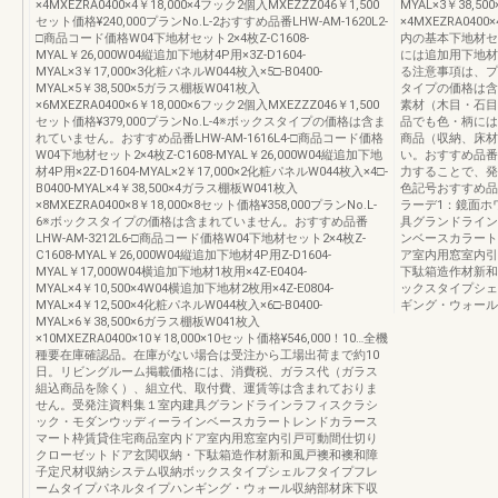
×4MXEZRA0400×4￥18,000×4フック2個入MXEZZZ046￥1,500
MYAL×3￥38,5
セット価格¥240,000プランNo.L-2おすすめ品番LHW-AM-1620L2-
×4MXEZRA0400
□商品コード価格W04下地材セット2×4枚Z-C1608-
内の基本下地材セ
MYAL￥26,000W04縦追加下地材4P用×3Z-D1604-
には追加用下地材
MYAL×3￥17,000×3化粧パネルW044枚入×5□-B0400-
る注意事項は、プ
MYAL×5￥38,500×5ガラス棚板W041枚入
タイプの価格は含
×6MXEZRA0400×6￥18,000×6フック2個入MXEZZZ046￥1,500
素材（木目・石目
セット価格¥379,000プランNo.L-4※ボックスタイプの価格は含ま
品でも色・柄には
れていません。おすすめ品番LHW-AM-1616L4-□商品コード価格
商品（収納、床材
W04下地材セット2×4枚Z-C1608-MYAL￥26,000W04縦追加下地
い。おすすめ品番
材4P用×2Z-D1604-MYAL×2￥17,000×2化粧パネルW044枚入×4□-
力することで、発注
B0400-MYAL×4￥38,500×4ガラス棚板W041枚入
色記号おすすめ品
×8MXEZRA0400×8￥18,000×8セット価格¥358,000プランNo.L-
ラーデ1：鏡面ホ
6※ボックスタイプの価格は含まれていません。おすすめ品番
具グランドライン
LHW-AM-3212L6-□商品コード価格W04下地材セット2×4枚Z-
ンベースカラート
C1608-MYAL￥26,000W04縦追加下地材4P用Z-D1604-
ア室内用窓室内引
MYAL￥17,000W04横追加下地材1枚用×4Z-E0404-
下駄箱造作材新和
MYAL×4￥10,500×4W04横追加下地材2枚用×4Z-E0804-
ックスタイプシェ
MYAL×4￥12,500×4化粧パネルW044枚入×6□-B0400-
ギング・ウォール
MYAL×6￥38,500×6ガラス棚板W041枚入
×10MXEZRA0400×10￥18,000×10セット価格¥546,000！10…全機
種要在庫確認品。在庫がない場合は受注から工場出荷まで約10
日。リビングルーム掲載価格には、消費税、ガラス代（ガラス
組込商品を除く）、組立代、取付費、運賃等は含まれておりま
せん。受発注資料集１室内建具グランドラインラフィスクラシ
ック・モダンウッディーラインベースカラートレンドカラース
マート枠賃貸住宅商品室内ドア室内用窓室内引戸可動間仕切り
クローゼットドア玄関収納・下駄箱造作材新和風戸襖和襖和障
子定尺材収納システム収納ボックスタイプシェルフタイプフレ
ームタイプパネルタイプハンギング・ウォール収納部材床下収