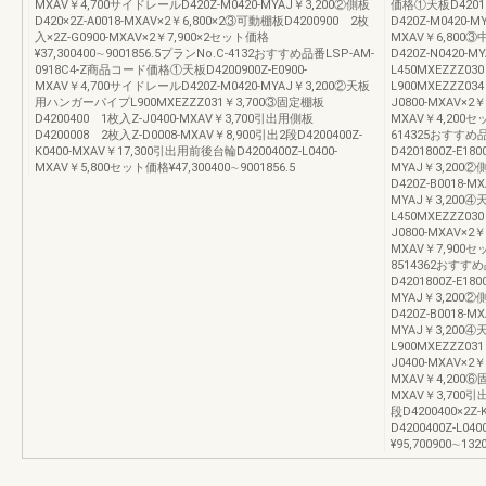
MXAV￥4,700サイドレールD420Z-M0420-MYAJ￥3,200②側板
価格①天板D42018
D420×2Z-A0018-MXAV×2￥6,800×2③可動棚板D4200900 2枚
D420Z-M0420-M
入×2Z-G0900-MXAV×2￥7,900×2セット価格
MXAV￥6,800③
¥37,300400∼9001856.5プランNo.C-4132おすすめ品番LSP-AM-
D420Z-N0420
0918C4-Z商品コード価格①天板D4200900Z-E0900-
L450MXEZZZ0
MXAV￥4,700サイドレールD420Z-M0420-MYAJ￥3,200②天板
L900MXEZZZ03
用ハンガーパイプL900MXEZZZ031￥3,700③固定棚板
J0800-MXAV×2
D4200400 1枚入Z-J0400-MXAV￥3,700引出用側板
MXAV￥4,200セッ
D4200008 2枚入Z-D0008-MXAV￥8,900引出2段D4200400Z-
614325おすすめ
K0400-MXAV￥17,300引出用前後台輪D4200400Z-L0400-
D4201800Z-E1
MXAV￥5,800セット価格¥47,300400∼9001856.5
MYAJ￥3,200②側
D420Z-B0018-
MYAJ￥3,20
L450MXEZZZ03
J0800-MXAV×2
MXAV￥7,900セッ
8514362おすす
D4201800Z-E1
MYAJ￥3,200②側
D420Z-B0018-
MYAJ￥3,20
L900MXEZZZ03
J0400-MXAV×2
MXAV￥4,200⑥
MXAV￥3,700引出
段D4200400×2Z
D4200400Z-L0
¥95,700900∼1320