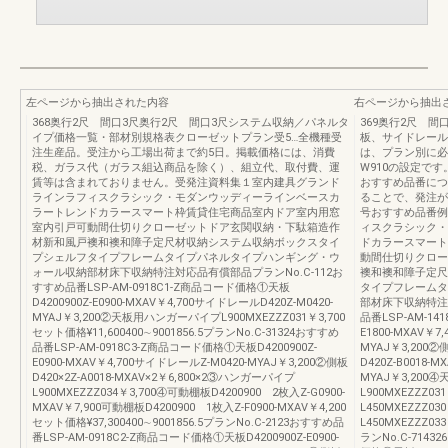
左ページから抽出された内容
右ページから抽出
368奥行2尺 間口3尺奥行2尺 間口3尺システム収納／パネルタ
369奥行2尺 間
イプ価格一覧・部材別規格表クローゼットプラン受5…全機種受
板、サイドレール
注生産品。受注から工場出荷まで約5日。掲載価格には、消費
は、プラン別に必
税、ガラス代（ガラス組込商品を除く）、組立代、取付費、運
W910の設定で
賃等は含まれておりません。受発注資料集１室内建具グランド
おすすめ品番につ
ラインラフィスクラシック・モダンウッディーラインベースカ
ることで、発注が簡
ラートレンドカラースマート枠賃貸住宅商品室内ドア室内用窓
号おすすめ品番例
室内引戸可動間仕切りクローゼットドア玄関収納・下駄箱造作
ィスクラシック・
材新和風戸襖和襖和障子定尺材収納システム収納ボックスタイ
ドカラースマート
プシェルフタイプフレームタイプパネルタイプハンギング・ウ
動間仕切りクロー
ォール収納部材床下収納特注対応品有償部品プランNo.C-112お
襖和襖和障子定尺
すすめ品番LSP-AM-0918C1-Z商品コード価格①天板
タイプフレームタ
D4200900Z-E0900-MXAV￥4,700サイドレールD420Z-M0420-
部材床下収納特注対
MYAJ￥3,200②天板用ハンガーパイプL900MXEZZZ031￥3,700
品番LSP-AM-14
セット価格¥11,600400∼9001856.5プランNo.C-31324おすすめ
E1800-MXAV￥7
品番LSP-AM-0918C3-Z商品コード価格①天板D4200900Z-
MYAJ￥3,200②側
E0900-MXAV￥4,700サイドレールZ-M0420-MYAJ￥3,200②側板
D420Z-B0018-
D420×2Z-A0018-MXAV×2￥6,800×2③ハンガーパイプ
MYAJ￥3,20
L900MXEZZZ034￥3,700④可動棚板D4200900 2枚入Z-G0900-
L900MXEZZZ
MXAV￥7,900可動棚板D4200900 1枚入Z-F0900-MXAV￥4,200
L450MXEZZZ0
セット価格¥37,300400∼9001856.5プランNo.C-2123おすすめ品
L450MXEZZZ03
番LSP-AM-0918C2-Z商品コード価格①天板D4200900Z-E0900-
ランNo.C-7143