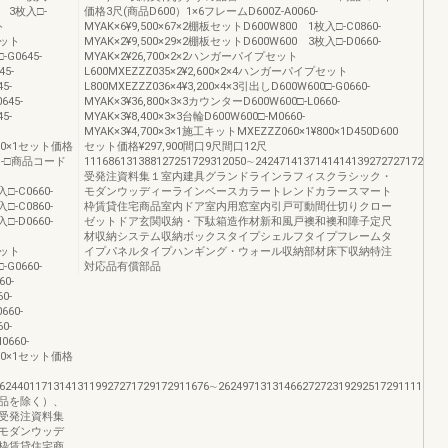
0 3枚入□-
価格3尺(商品D600）1×6フレームD600Z-A0060-
ト
MYAK×6¥9,500×67×2棚板セットD600W800 1枚入□-C0860-
セット
MYAK×2¥9,500×29×2棚板セットD600W600 3枚入□-D0660-
-G0645-
MYAK×2¥26,700×2×2ハンガーパイプセット
45-
L600MXEZZZ035×2¥2,600×2×4ハンガーパイプセット
5-
L800MXEZZZ036×4¥3,200×4×3引出しD600W600□-G0660-
645-
MYAK×3¥36,800×3×3カウンターD600W600□-L0660-
5-
MYAK×3¥8,400×3×3台輪D600W600□-M0660-
MYAK×3¥4,700×3×1施工キットMXEZZZ060×1¥800×1D450D600
800×1セット価格
セット価格¥297,900間口9尺間口12尺
5B-□商品コード
111686131388127251729312050∼24247141371414141392727271729172
受発注資料集１室内建具グランドラインラフィスクラシック・
□-C0660-
モダンウッディーラインベースカラートレンドカラースマート
□-C0860-
枠賃貸住宅商品室内ドア室内用窓室内引戸可動間仕切りクロー
□-D0660-
ゼットドア玄関収納・下駄箱造作材新和風戸襖和襖和障子定尺
材収納システム収納ボックスタイプシェルフタイプフレームタ
セット
イプパネルタイプハンギング・ウォール収納部材床下収納特注
-G0660-
対応品有償部品
60-
0-
660-
0-
0660-
800×1セット価格
62440117131413119927271729172911676∼2624971313146627272319292517291111116
品を除く）、
受発注資料集
モダンウッデ
枠賃貸住宅商