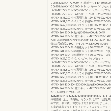
C0845-MYAK×1¥7,900×1×1棚板セットD450W60
D0645-MYAK×1¥20,400×1×2ハンガーパイプセッ
L600MXEZZZ035×2¥2,600×2×1ハンガーパイプ
L800MXEZZZ036×1¥3,200×1×1引出しD450W600□
MYAK×1¥35,200×1×1透明引出しD450W600□-H06
MYAK×1¥51,000×1×1スライド棚D450W600Z-E064
MYAK×1¥47,300×1×1バスケット棚D450W600Z-F0
MYAK×1¥35,200×1×2カウンターD450W600□-L064
MYAK×2¥6,800×2×2台輪D450W600□-M0645-
MYAK×2¥4,200×2×1施工キットMXEZZZ060×1¥
¥286,300収納奥行おすすめ品番LSF-AA-2622C1
価格3尺(商品D600）1×5フレームD600Z-A0060-
MYAK×5¥9,500×56×2棚板セットD600W600 1枚入
MYAK×2¥8,900×27×1棚板セットD600W800 1枚入
MYAK×1¥9,500×19×1棚板セットD600W600 3枚入
MYAK×1¥26,700×1×2ハンガーパイプセット
L600MXEZZZ035×2¥2,600×2×1ハンガーパイプ
L800MXEZZZ036×1¥3,200×1×1引出しD600W600□
MYAK×1¥36,800×1×1透明引出しD600W600□-H06
MYAK×1¥53,000×1×1スライド棚D600W600Z-E066
MYAK×1¥50,000×1×1バスケット棚D600W600Z-F0
MYAK×1¥36,800×1×2カウンターD600W600□-L066
MYAK×2¥8,400×2D450D600×2台輪D600W600□-M
MYAK×2¥4,700×2×1施工キットMXEZZZ060×1¥
¥313,500間口9尺間口9尺
32323813141332324040565646584658321676∼2
掲載価格には、消費税、ガラス代（ガラス組込商
組立代、取付費、運賃等は含まれておりません。
１室内建具グランドラインラフィスクラシック・
ィーラインベースカラートレンドカラースマート