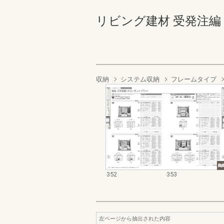
リビング建材 受発注編 352-
収納
システム収納
フレームタイプ
352
353
左ページから抽出された内容