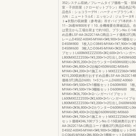
352システム収納／フレームタイプ価格一覧・部
室・子供部屋（クローゼットプラン）商品色記号
品色S：ショコラーデH：ハーティーブラウンK
カN：ニュートラルE：エッセンJ：ジェラータR
ト●衣類の収納量（参考値）吊すパイプ1本約8∼19
11∼26着W800吊す！10…全機種要在庫確認品
は受注から工場出荷まで約10日。プランNo.C-1
め品番LSF-AA-2622C14A-□商品コード価格2尺(商
レームD450Z-A0045-MYAK×5¥8,900×5×1棚板セ
D450W800 1枚入□-C0845-MYAK×1¥7,900×1
D450W600 3枚入□-D0645-MYAK×3¥20,400×
プセットL600MXEZZZ035×2¥2,600×2×1ハ
L800MXEZZZ036×1¥3,200×1×2引出しD450W600□
MYAK×2¥35,200×2×2カウンターD450W600□-L064
MYAK×2¥6,800×2×2台輪D450W600□-M0645-
MYAK×2¥4,200×2×1施工キットMXEZZZ060×1¥
¥215,200収納奥行おすすめ品番LSF-AA-2622C1
価格3尺(商品D600）1×5フレームD600Z-A0060-
MYAK×5¥9,500×57×1棚板セットD600W800 1枚入
MYAK×1¥9,500×19×3棚板セットD600W600 3枚入
MYAK×3¥26,700×3×2ハンガーパイプセット
L600MXEZZZ035×2¥2,600×2×1ハンガーパイプ
L800MXEZZZ036×1¥3,200×1×2引出しD600W600□
MYAK×2¥36,800×2×2カウンターD600W600□-L066
MYAK×2¥8,400×2×2台輪D600W600□-M0660-
MYAK×2¥4,700×2×1施工キットMXEZZZ060×1¥80
セット価格¥246,100プランNo.C-15収納奥行おす
AA-2622C15A-□商品コード価格2尺(商品D450）
D450Z-A0045-MYAK×5¥8,900×5×2棚板セットD
□-C0645-MYAK×2¥6,800×2×1棚板セットD450W