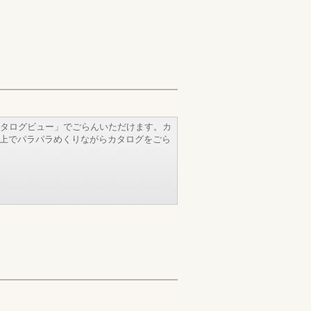
タログビュー」でごらんいただけます。カ
b上でパラパラめくりながらカタログをごら