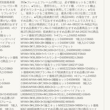
材別規格表寝
353●フレームとフレームの間には、必ず棚板セットをご使用く
について□＝商
ださい。●引出し、透明引出し、スライド棚、バスケット棚は、
：キャラメルモ
必ずカウンターおよび台輪を併用してご使用ください。●引出
：リフレホワイ
し、寝具ラックをご使用時には、建具の取り付け位置にご注意
着W600約
ください。●写真は収納奥行3尺（商品D600）の場合です。おす
。在庫がない場合
すめ品番について下記おすすめ品番をシステム上で入力するこ
4収納奥行おすす
とで、発注が簡易的にできます。LSF−AA−0822C1A−N色記号お
品D450）×5フ
すすめ品番例プランNo.C-16収納奥行おすすめ品番商品コード価
ット
格2尺(商品D450）収納奥行おすすめ品番LSF-AA-2422C16-□商品
×3棚板セット
コード価格3尺(商品D600）1×4フレームD600Z-A0060-
3×2ハンガーパイ
MYAK×4¥9,500×46×2棚板セットD600W600 1枚入□-C0660-
ンガーパイプセット
MYAK×2¥8,900×28×3棚板セットD600W1200 1枚入□-C1260-
-G0645-
MYAK×3¥11,000×3×2ハンガーパイプセット
5-
L600MXEZZZ035×2¥2,600×2×1引出しD600W600□-G0660-
MYAK×1¥36,800×1×1バスケット棚D600W600Z-F0660-
800×1セット価格
MYAK×1¥36,800×1×1カウンターD600W600□-L0660-
4B-□商品コード
MYAK×1¥8,400×1×1台輪D600W600□-M0660-
MYAK×1¥4,700×1×1寝具ラックD730W1200Z-P1260-
□-C0860-
MYAK×1¥59,000×1×1施工キットMXEZZZ060×1¥800×1D600セッ
□-D0660-
ト価格¥240,500プランNo.C-17収納奥行おすすめ品番LSF-AA-
3422C17A-□商品コード価格2尺(商品D450）×6フレームD450Z-
セット
A0045-MYAK×6¥8,900×6×2棚板セットD450W800 1枚入□-
-G0660-
C0845-MYAK×2¥7,900×2×2棚板セットD450W600 3枚入□-
0-
D0645-MYAK×2¥20,400×2×2ハンガーパイプセット
L600MXEZZZ035×2¥2,600×2×4ハンガーパイプセット
0×1D450D600
L800MXEZZZ036×4¥3,200×4×3引出しD450W600□-G0645-
すめ品番LSF-
MYAK×3¥35,200×3×3カウンターD450W600□-L0645-
×5フレーム
MYAK×3¥6,800×3×3台輪D450W600□-M0645-
450W600 1枚入
MYAK×3¥4,200×3×1施工キットMXEZZZ060×1¥800×1セット価格
800 1枚入□-
¥267,400収納奥行おすすめ品番LSF-AA-3422C17B-□商品コード