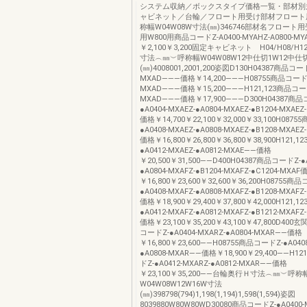
システム収納／ボックスタイプ価格一覧・部材別
ャビネット／台輪／フロート用受け部材フロート
称幅W04W08W寸法(㎜)346746部材名フロート用
用W800用商品コードZ-A0400-MYAHZ-A0800-M
￥2,100￥3,200固定キャビネット H04/H08/
寸法︵㎜︶呼称幅W04W08W12中仕切1W12中仕
(㎜)4008001,2001,200姿図D130H04387商品コード
MXAD―――価格￥14,200―――H08755商品コードZ-
MXAD―――価格￥15,200―――H121,123商品コード
MXAD―――価格￥17,900―――D300H04387商品
●A0404-MXAEZ-●A0804-MXAEZ-●B1204-MXAEZ
価格￥14,700￥22,100￥32,000￥33,100H087
●A0408-MXAEZ-●A0808-MXAEZ-●B1208-MXAEZ
価格￥16,800￥26,800￥36,800￥38,900H121,
●A0412-MXAEZ-●A0812-MXAE――価格
￥20,500￥31,500――D400H04387商品コードZ-●A
●A0804-MXAFZ-●B1204-MXAFZ-●C1204-MXAF
￥16,800￥23,600￥32,600￥36,200H08755商
●A0408-MXAFZ-●A0808-MXAFZ-●B1208-MXAFZ
価格￥18,900￥29,400￥37,800￥42,000H121,
●A0412-MXAFZ-●A0812-MXAFZ-●B1212-MXAFZ
価格￥23,100￥35,200￥43,100￥47,800D400
コードZ-●A0404-MXARZ-●A0804-MXAR――価格
￥16,800￥23,600――H08755商品コードZ-●A0408
●A0808-MXAR――価格￥18,900￥29,400――H1
ドZ-●A0412-MXARZ-●A0812-MXAR――価格
￥23,100￥35,200――台輪奥行Ｈ寸法︵㎜︶呼称
W04W08W12W16W寸法
(㎜)398798(794)1,198(1,194)1,598(1,594)姿図
8039880W80W80WD30080商品コードZ-●A0400-