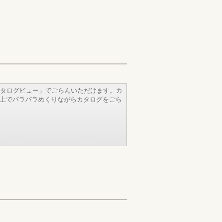
タログビュー」でごらんいただけます。カ
b上でパラパラめくりながらカタログをごら