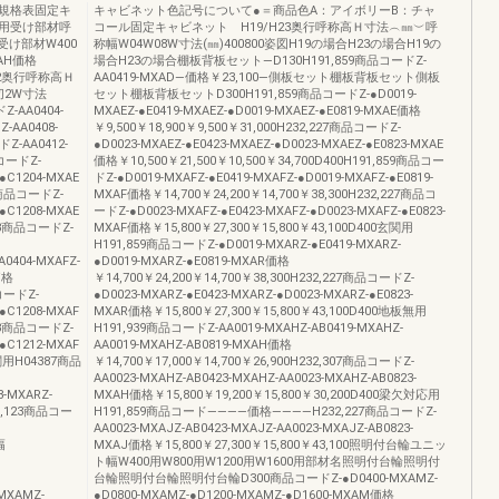
規格表固定キ
キャビネット色記号について●＝商品色A：アイボリーB：チャ
用受け部材呼
コール固定キャビネット H19/H23奥行呼称高Ｈ寸法︵㎜︶呼
受け部材W400
称幅W04W08W寸法(㎜)400800姿図H19の場合H23の場合H19の
YAH価格
場合H23の場合棚板背板セット―D130H191,859商品コードZ-
H12奥行呼称高Ｈ
AA0419-MXAD―価格￥23,100―側板セット棚板背板セット側板
切2W寸法
セット棚板背板セットD300H191,859商品コードZ-●D0019-
Z-AA0404-
MXAEZ-●E0419-MXAEZ-●D0019-MXAEZ-●E0819-MXAE価格
AA0408-
￥9,500￥18,900￥9,500￥31,000H232,227商品コードZ-
Z-AA0412-
●D0023-MXAEZ-●E0423-MXAEZ-●D0023-MXAEZ-●E0823-MXAE
コードZ-
価格￥10,500￥21,500￥10,500￥34,700D400H191,859商品コー
-●C1204-MXAE
ドZ-●D0019-MXAFZ-●E0419-MXAFZ-●D0019-MXAFZ-●E0819-
55商品コードZ-
MXAF価格￥14,700￥24,200￥14,700￥38,300H232,227商品コ
-●C1208-MXAE
ードZ-●D0023-MXAFZ-●E0423-MXAFZ-●D0023-MXAFZ-●E0823-
123商品コードZ-
MXAF価格￥15,800￥27,300￥15,800￥43,100D400玄関用
H191,859商品コードZ-●D0019-MXARZ-●E0419-MXARZ-
0404-MXAFZ-
●D0019-MXARZ-●E0819-MXAR価格
価格
￥14,700￥24,200￥14,700￥38,300H232,227商品コードZ-
品コードZ-
●D0023-MXARZ-●E0423-MXARZ-●D0023-MXARZ-●E0823-
-●C1208-MXAF
MXAR価格￥15,800￥27,300￥15,800￥43,100D400地板無用
123商品コードZ-
H191,939商品コードZ-AA0019-MXAHZ-AB0419-MXAHZ-
-●C1212-MXAF
AA0019-MXAHZ-AB0819-MXAH価格
玄関用H04387商品
￥14,700￥17,000￥14,700￥26,900H232,307商品コードZ-
AA0023-MXAHZ-AB0423-MXAHZ-AA0023-MXAHZ-AB0823-
-MXARZ-
MXAH価格￥15,800￥19,200￥15,800￥30,200D400梁欠対応用
21,123商品コー
H191,859商品コード――――価格――――H232,227商品コードZ-
AA0023-MXAJZ-AB0423-MXAJZ-AA0023-MXAJZ-AB0823-
幅
MXAJ価格￥15,800￥27,300￥15,800￥43,100照明付台輪ユニッ
ト幅W400用W800用W1200用W1600用部材名照明付台輪照明付
台輪照明付台輪照明付台輪D300商品コードZ-●D0400-MXAMZ-
MXAMZ-
●D0800-MXAMZ-●D1200-MXAMZ-●D1600-MXAM価格