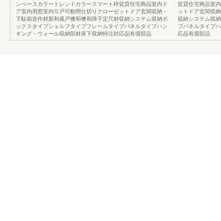
ンベースカラートレンドカラースマート枠賃貸住宅商品室内ド
賃貸住宅商品室内
ア室内用窓室内引戸可動間仕切りクローゼットドア玄関収納・
ットドア玄関収納
下駄箱造作材新和風戸襖和襖和障子定尺材収納システム収納ボ
収納システム収納
ックスタイプシェルフタイプフレームタイプパネルタイプハン
プパネルタイプハ
ギング・ウォール収納部材床下収納特注対応品有償部品
応品有償部品