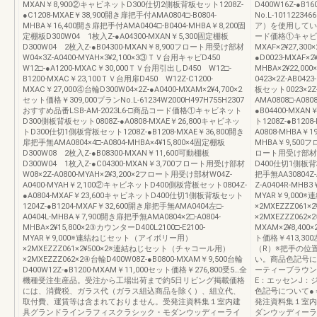
MXAN￥8,900②キャビネットD300仕切2側板背板セット1208Z-
D400W16Z-●B1
●C1208-MXAE￥38,900開き扉把手付AMA0804□-B0804-
No.L-101122
MHBA￥16,400開き扉把手付AMA0404□-B0404-MHBA￥8,200固
ア）を使用しています
定棚板D300W04 1枚入Z-●A04300-MXAN￥5,300固定棚板
ード価格①キャビネッ
D300W04 2枚入Z-●B04300-MXAN￥8,900フロート用受け部材
MXAF×2¥27,3
W04×3Z-A0400-MYAH×3¥2,100×3③ＴＶ台用キャビD450
●D0023-MXAF×2
W12□-●A1200-MXAC￥30,000ＴＶ台用引出しD450 W12□-
MHBA×2¥22,
B1200-MXAC￥23,100ＴＶ台用扉D450 W12Z-C1200-
0423×2Z-AB04
MXAC￥27,000④台輪D300W04×2Z-●A0400-MXAM×2¥4,700×2
板セット0023×2Z-
セット価格￥309,000プランNo.L-61234W2000H497H755H2307
AMA0808□-A08
おすすめ品番LSB-AM-2023L6-□商品コード価格①キャビネット
●B04400-MX
D300側板背板セット0808Z-●A0808-MXAE￥26,800キャビネッ
ト1208Z-●B120
トD300仕切1側板背板セット1208Z-●B1208-MXAE￥36,800開き
A0808-MHBA￥1
扉把手無AMA0804×4□-A0804-MHBA×4¥15,800×4固定棚板
MHBA￥9,500フ
D300W08 2枚入Z-●B08300-MXAN￥11,600可動棚板
ロート用受け部材08
D300W04 1枚入Z-●C04300-MXAN￥3,700フロート用受け部材
D400仕切1側板背板
W08×2Z-A0800-MYAH×2¥3,200×2フロート用受け部材W04Z-
把手無AA30804Z
A0400-MYAH￥2,100②キャビネットD400側板背板セット0804Z-
Z-A0404R-MHB
●A0804-MXAF￥23,600キャビネットD400仕切1側板背板セット
MYAR￥9,00
1204Z-●B1204-MXAF￥32,600開き扉把手無AMA0404左□-
×2MXEZZZ06
A0404L-MHBA￥7,900開き扉把手無AMA0804×2□-A0804-
×2MXEZZZ062×2
MHBA×2¥15,800×2③カウンターD400L2100□-E2100-
MXAM×2¥8,400
MYAR￥9,000※連結ねじセット（アイボリー用）
ト価格￥413,3
×2MXEZZZ061×2¥500×2※連結ねじセット（チャコール用）
（R）※把手の位
×2MXEZZZ062×2④台輪D400W08Z-●B0800-MXAM￥9,500台輪
い。商品色記号
D400W12Z-●B1200-MXAM￥11,000セット価格￥276,800受5…全
ーティーブラウ
機種受注生産品。受注から工場出荷まで約5日リビング掲載価格
E：エッセンJ：
には、消費税、ガラス代（ガラス組込商品を除く）、組立代、
色記号について●
取付費、運賃等は含まれておりません。受発注資料集１室内建
発注資料集１室内
具グランドラインラフィスクラシック・モダンウッディーライ
ダンウッディーラ