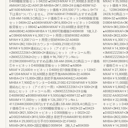
D400棚板背板セット0423Z-●E0423-MXAF￥27,300開き扉把手無
MXAC￥35,500④台
AMA0412右×2□-A0412R-MHBA×2¥11,000×2④台輪D400W16Z-
セット価格￥354,
●B1600-MXAM￥12,100セット価格￥259,500プランNo.L-5※TV
ん。123W2400H
下は扉がついていません。21W1600H417H865FLおすすめ品番
2423L9-□商
LSB-AM-1608L5-□商品コード価格①キャビネットD400側板背板
0804×3Z-●A080
セット0404×2Z-●A0404-MXAF×2¥16,800×2キャビネットD400側
D0804-MHDA×3
板背板セット0804Z-●A0804-MXAF￥23,600開き扉把手無
MYAH×3¥3,20
AMA0804□-A0804-MHBA￥15,800可動棚板D400W08 1枚入Z-
●A0804-MXAF×3
●C08400-MXAN￥6,300フロート用受け部材W08Z-A0800-
MXAB×2¥22,60
MYAH￥3,200フロート用受け部材W04×2Z-A0400-
MXAN￥6,300フ
MYAH×2¥2,100×2②カウンターD400L2100□-E2100-
MYAH×3¥3,200
MYAR￥9,000※連結ねじセット（アイボリー用）
MYAR￥14,3
×2MXEZZZ061×2¥500×2※連結ねじセット（チャコール用）
×3MXEZZZ06
×2MXEZZZ062×2セット価格￥96,700プランNo.L-
×3MXEZZZ062
2123W2000H497おすすめ品番LSB-AM-2004L2-□商品コード価格
8312344W2800
①キャビネットD400側板背板セット0804Z-●A0804-
ド価格①キャビネット
MXAF￥23,600キャビネットD400仕切1側板背板セット1204Z-
MXAF￥27,300
●B1204-MXAF￥32,600開き扉把手無AMA0804×2□-A0804-
MXAF￥15,800開
MHBA×2￥15,800×2開き扉把手無AMA0404右□-A0404R-
MHBA￥9,500開
MHBA￥7,900②カウンターD400L2100□-E2100-MYAR￥9,000※
MHBA￥11,000固
連結ねじセット（アイボリー用）×2MXEZZZ061×2￥500×2※連
MXAN￥5,800
結ねじセット（チャコール用）×2MXEZZZ062×2③台輪
AB0823-MXA
D400W08Z-●B0800-MXAM￥9,500台輪D400W12Z-●B1200-
0023Z-AA0023
MXAM￥11,000セット価格￥126,200プランNo.L-
MHBA￥22,000集
4112344W2000H2307おすすめ品番LSB-AM-2023L4-□商品コー
キャビネットD400棚
ド価格①キャビネットD300棚板背板セット0423×2Z-●E0423-
MXAF×2¥43,1
MXAE×2¥21,500×2キャビネットD300側板セット0023×2Z-
●D0023-MXAF×2
●D0023-MXAE×2¥10,500×2開き扉把手付AMA0819□-B0819-
MHBA×2¥22,00
MHBA￥29,000引出引手付D3000402×2□-F0402-
MHBA×2¥19,00
MXAB×2¥16,800×2固定棚板D300W04 2枚入Z-●B04300-
MXAN￥14,200④