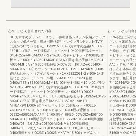
左ページから抽出された内容
右ページから抽出
318おすすめプランベースカラー参考価格システム収納／ボック
319●発注に関
スタイプ価格一覧・部材別規格表リビングプランNo.L-1※TV下
さい。※床置き納
は扉がついていません。123W1600H497おすすめ品番LSB-AM-
ロート用受け部材
1604L1-□商品コード価格①キャビネットD400側板背板セット
台輪は、必ずLE
0404×2Z-●A0404-MXAF×2￥16,800×2キャビネットD400側板背
ャビネット色に合
板セット0804Z-●A0804-MXAF￥23,600開き扉把手無AMA0804□-
ャコールをお選び
A0804-MHBA￥15,800可動棚板D400W08 1枚入Z-●C08400-
AA3（H16、
MXAN￥6,300②カウンターD400L2100□-E2100-MYAR￥9,000※
は、左右本体の設
連結ねじセット（アイボリー用）×2MXEZZZ061×2￥500×2※連
すすめ品番をシス
結ねじセット（チャコール用）×2MXEZZZ062×2③台輪
きます。色記号おすす
D400W16Z-●B1600-MXAM￥12,100セット価格￥101,400プラン
71122344W240
No.L-31234W1600H2307おすすめ品番LSB-AM-1623L3-□商品コ
ド価格①キャビネット
ード価格①キャビネットD400側板セット0023Z-●D0023-
MXAE×2¥21,5
MXAF￥15,800キャビネットD400棚板背板セット0423Z-●E0423-
●D0023-MXAE×
MXAF￥27,300開き扉把手無AMA0412左×2□-A0412L-
MHBA￥19,000開
MHBA×2¥11,000×2②キャビネットD400側板セット0023Z-
引出引手付D300040
●D0023-MXAF￥15,800キャビネットD400棚板背板セット
D300W04 2枚入×
0823Z-●E0823-MXAF￥43,100照明付棚板D400W08Z-●E08400-
トD300側板背板セット
MXAN￥33,600照明電源ユニットMXEZZZ020￥7,400可動棚板
扉把手無AMA0808×
D400W08 1枚入Z-●C08400-MXAN￥6,300可動棚板
け部材0800×2Z-A
D400W08 2枚入Z-●D08400-MXAN￥11,000③キャビネット
D450W16□-●A1
D400側板セット0023Z-●D0023-MXAF￥15,800キャビネット
B1600-MXAC￥30