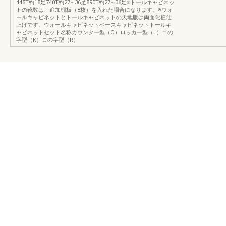
445T約18足740T約27∼36足890T約27∼36足※トールキャビネッ
トの靴数は、追加棚板（8枚）を入れた場合になります。※ウォ
ールキャビネットとトールキャビネットの天地版は両面化粧仕
上げです。ウォールキャビネットベースキャビネットトールキ
ャビネットセット名称カウンター型（C）ロッカー型（L）コの
字型（K）ロの字型（R）