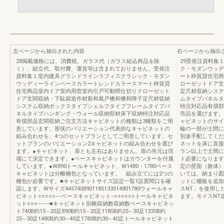
左ページから抽出された内容
右ページから抽出
28掲載価格には、消費税、ガラス代（ガラス組込商品を除
29受発注資料集
く）、組立代、取付費、運賃等は含まれておりません。受発注
ク・モダンウッデ
資料集１室内建具グランドラインラフィスクラシック・モダン
ート枠賃貸住宅商
ウッディーラインベースカラートレンドカラースマート枠賃貸
ローゼットドア玄
住宅商品室内ドア室内用窓室内引戸可動間仕切りクローゼット
定尺材収納システ
ドア玄関収納・下駄箱造作材新和風戸襖和襖和障子定尺材収納
ムタイプパネルタ
システム収納ボックスタイプシェルフタイプフレームタイプパ
特注対応品有償部
ネルタイプハンギング・ウォール収納部材床下収納特注対応品
売品を選びます。
有償部品玄関収納ご注文方法キャビネットの種類は3種類をご用
ャビネットのサイ
意しています。形状のバリエーション代表的なキャビネットの
輪の一部が土間に
組み合わせを、4つのセットプランとしてご用意しています。セ
別途手配してくだ
ットプランのバリエーション2キャビネットの組み合わせを選び
ネットを床に直接
ます。●キャビネット、扉とも左右はありません。扉の吊元は現
ラン以上で土間に
場にて決定できます。●ベースキャビネットはカウンターを付属
ト必要になります
しています。●W890トールキャビネット、W1480・1780ベース
定の壁面（躯体）
キャビネットは分離梱包となっています。 組み立てには2つの
いては、納まり図
梱包が必要です。■キャビネットサイズ設定一覧1設置間口を確
ットに棚板を追加
認します。Wサイズ4457408901185133514801780ウォールキャ
スNT」を使用し
ビネット○○○○○−−ベースキャビネット−○○○○○○トールキャビネ
ます。モイスNT追
ット○○○−−−−■キャビネット別靴収納数収納数ベースキャビネッ
ト740B約15∼20足890B約15∼20足1185B約25∼30足1335B約
25∼30足1480B約30∼40足1780B約30∼40足トールキャビネット