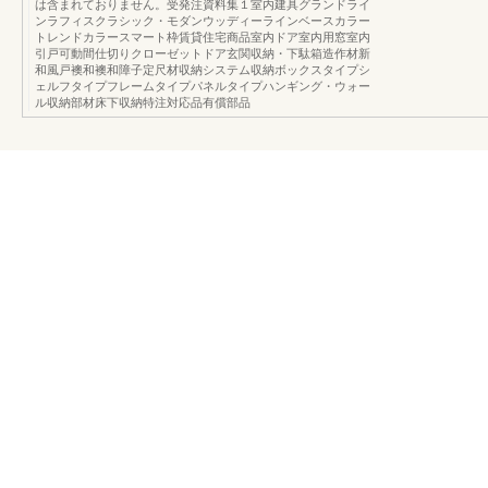
は含まれておりません。受発注資料集１室内建具グランドライ
ンラフィスクラシック・モダンウッディーラインベースカラー
トレンドカラースマート枠賃貸住宅商品室内ドア室内用窓室内
引戸可動間仕切りクローゼットドア玄関収納・下駄箱造作材新
和風戸襖和襖和障子定尺材収納システム収納ボックスタイプシ
ェルフタイプフレームタイプパネルタイプハンギング・ウォー
ル収納部材床下収納特注対応品有償部品