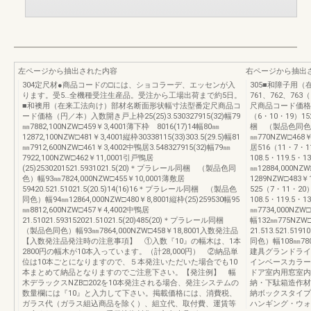
左ページから抽出された内容
右ページから抽出
304定尺材●商品コードの□には、ショコラーデ、エッセンが入
305■和障子用
ります。受5…全機種受注生産品。受注から工場出荷まで約5日。
761、762、7
■和襖用（在来工法向け）部材名断面形状幅寸法型番定尺商品コ
尺商品コード価格（円
ード価格（円／本）入数開き戸上枠25(25)3.530327915(32)幅79
（6・10・19）152
㎜7882,100NZW□459￥3,4001薄下枠 8016(17)14幅80㎜
梱 （製品色同色）幅1
12872,100NZW□481￥3,4001縦枠30338115(33)303.5(29.5)幅81
㎜770NZW□468￥
㎜7912,600NZW□461￥3,4002中鴨居3.548327915(32)幅79㎜
居516（11・7・11）
7922,100NZW□462￥11,0001引戸鴨居
108.5・119.
(25)2530201521.5931021.5(20)＊プラレール同梱 （製品色同
㎜12884,000NZW
色）幅93㎜7824,000NZW□455￥10,0001薄敷居
1289NZW□483￥
59420.521.51021.5(20.5)14(16)16＊プラレール同梱 （製品色
525（7・11・20）2
同色）幅94㎜12864,000NZW□480￥8,8001縦枠(25)259530幅95
108.5・119.
㎜8812,600NZW□457￥4,4002中鴨居
㎜7734,000NZW□
21.51021.593152021.51021.5(20)485(20)＊プラレール同梱
幅132㎜775NZW
（製品色同色）幅93㎜7864,000NZW□458￥18,8001入数発注品
21.513.521.
【入数発注品発注時の注意事項】 ①入数『10』の幅木は、1本
同色）幅108㎜780
2800円の幅木が10本入っています。（計28,000円） ②納品単
建具グランドライ
位は10本ごとになりますので、５本発注いただいた場合でも10
インベースカラー
本まとめて納品となりますのでご注意下さい。【発注例】 幅
ドア室内用窓室内
木デラックスNZB□202を10本発注される場合、発注システムの
納・下駄箱造作材
数量欄には『10』と入力して下さい。掲載価格には、消費税、
納ボックスタイプ
ガラス代（ガラス組込商品を除く）、組立代、取付費、運賃等
ハンギング・ウォ