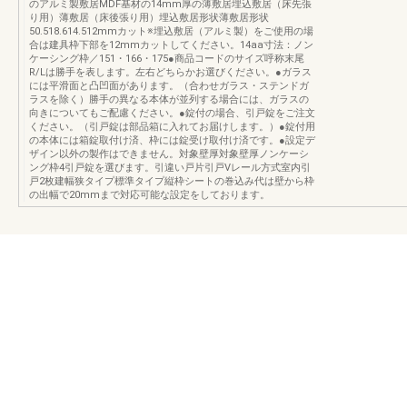
のアルミ製敷居MDF基材の14mm厚の薄敷居埋込敷居（床先張
り用）薄敷居（床後張り用）埋込敷居形状薄敷居形状
50.518.614.512mmカット※埋込敷居（アルミ製）をご使用の場
合は建具枠下部を12mmカットしてください。14aa寸法：ノン
ケーシング枠／151・166・175●商品コードのサイズ呼称末尾
R/Lは勝手を表します。左右どちらかお選びください。●ガラス
には平滑面と凸凹面があります。（合わせガラス・ステンドガ
ラスを除く）勝手の異なる本体が並列する場合には、ガラスの
向きについてもご配慮ください。●錠付の場合、引戸錠をご注文
ください。（引戸錠は部品箱に入れてお届けします。）●錠付用
の本体には箱錠取付け済、枠には錠受け取付け済です。●設定デ
ザイン以外の製作はできません。対象壁厚対象壁厚ノンケーシ
ング枠4引戸錠を選びます。引違い戸片引戸Vレール方式室内引
戸2枚建幅狭タイプ標準タイプ縦枠シートの巻込み代は壁から枠
の出幅で20mmまで対応可能な設定をしております。