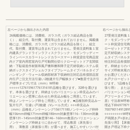
左ページから抽出された内容
右ページから抽出
26掲載価格には、消費税、ガラス代（ガラス組込商品を除
27受発注資料集
く）、組立代、取付費、運賃等は含まれておりません。掲載価
ク・モダンウッデ
格には、消費税、ガラス代（ガラス組込商品を除く）、組立
ート枠賃貸住宅商
代、取付費、運賃等は含まれておりません。受発注資料集１室
ローゼットドア玄
内建具グランドラインラフィスクラシック・モダンウッディー
定尺材収納システ
ラインベースカラートレンドカラースマート枠賃貸住宅商品室
ムタイプパネルタ
内ドア室内用窓室内引戸可動間仕切りクローゼットドア玄関収
特注対応品有償部
納・下駄箱造作材新和風戸襖和襖和障子定尺材収納システム収
す。枠納まりのバ
納ボックスタイプシェルフタイプフレームタイプパネルタイプ
サイズ呼称末尾の
ハンギング・ウォール収納部材床下収納特注対応品有償部品室
かお選びください
内引戸ご注文方法引違い2枚建片引戸幅狭タイプ■敷居寸法片引
れ戸クローゼット
戸標準タイプL寸法（mm）W呼称
びます。1品種を
○○○○○1276159617761316181品種を選びます。32枠を選びま
張り用）、または
す。本体を選びます。枠納まりのバリエーション枠見込みのバ
バリエーション4
リエーション壁厚に合わせた枠見込み幅をご用意しています。
戸フリータイプ○
枠はノンケーシング枠をご用意しています。■品種別枠見込み一
居）寸法表W呼称07
覧片引戸、引違い戸2枚建（Vレール方式）○○○枠見込み
埋込下枠69778711
（mm）品種名ノンケーシング156171180ノンケーシング枠枠
700790114912
幅156mm枠幅171mm枠幅180mm対象壁厚116∼130mm対象
○○○○○○○○○W
壁厚131∼145mm対象壁厚146∼160mm敷居のバリエーション
戸両開き戸○折れ戸
ノンケーシング枠納まりに合わせて、埋込敷居（床先張り
先張り用】【床後張り
用）、薄敷居（床後張り用）が選べます。施工しやすいツバ付
開き戸埋込下枠ク