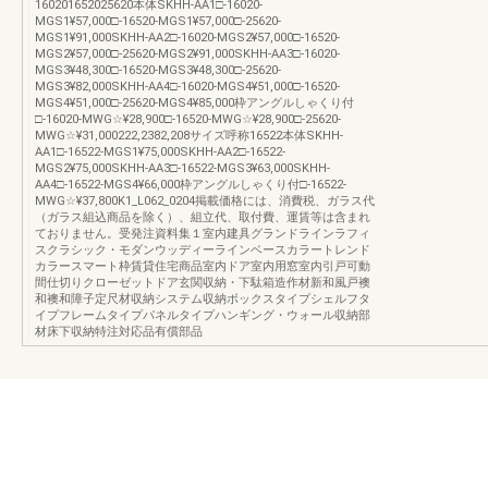
160201652025620本体SKHH-AA1□-16020-
MGS1¥57,000□-16520-MGS1¥57,000□-25620-
MGS1¥91,000SKHH-AA2□-16020-MGS2¥57,000□-16520-
MGS2¥57,000□-25620-MGS2¥91,000SKHH-AA3□-16020-
MGS3¥48,300□-16520-MGS3¥48,300□-25620-
MGS3¥82,000SKHH-AA4□-16020-MGS4¥51,000□-16520-
MGS4¥51,000□-25620-MGS4¥85,000枠アングルしゃくり付
□-16020-MWG☆¥28,900□-16520-MWG☆¥28,900□-25620-
MWG☆¥31,000222,2382,208サイズ呼称16522本体SKHH-
AA1□-16522-MGS1¥75,000SKHH-AA2□-16522-
MGS2¥75,000SKHH-AA3□-16522-MGS3¥63,000SKHH-
AA4□-16522-MGS4¥66,000枠アングルしゃくり付□-16522-
MWG☆¥37,800K1_L062_0204掲載価格には、消費税、ガラス代
（ガラス組込商品を除く）、組立代、取付費、運賃等は含まれ
ておりません。受発注資料集１室内建具グランドラインラフィ
スクラシック・モダンウッディーラインベースカラートレンド
カラースマート枠賃貸住宅商品室内ドア室内用窓室内引戸可動
間仕切りクローゼットドア玄関収納・下駄箱造作材新和風戸襖
和襖和障子定尺材収納システム収納ボックスタイプシェルフタ
イプフレームタイプパネルタイプハンギング・ウォール収納部
材床下収納特注対応品有償部品