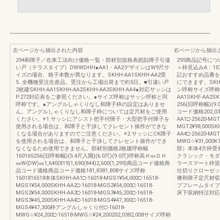
左ページから抽出された内容
右ページから抽出
294和障子／在来工法向け価格一覧・部材別規格表紙貼障子引違
295商品記号に
い戸（テラスタイプ）DWWDHH●AA1・AA2デザインはW9尺サ
＝枠見込みA：107
イズの場合、格子本数が異なります。SKHH-AA1SKHH-AA2受
記おすすめ品番を
5…全機種受注生産品。受注から工場出荷まで約5日。■引違い戸
にできます。SKHH−
2枚建SKHH-AA1SKHH-AA2SKHH-AA3SKHH-AA4●対応サッシは
ン呼称サイズ呼称
P.272対応表をご参照ください。●サイズ呼称はサッシ呼称と同
AA1SKHF-AA2
呼称です。●アングルしゃくりなし和障子枠の設定はありませ
256(旧呼称幅)(9
ん。アングルしゃくりなし和障子枠については定尺材をご使用
コード価格202,03
ください。※1.サッシにアシスト把手付障子・大型把手付障子を
AA1□-25620-MGT
使用される場合は、和障子と干渉してクレセント操作ができな
MGT2¥98,000SKH
くなる場合がありますのでご注意ください。※2.サッシにCK障子
AA4□-25620-M
を使用される場合は、和障子と干渉してクレセント操作ができ
MWG☆¥31,00
なくなるため使用できません。部材別価格2枚建呼称幅
部）本体4方枠受
160165256(旧呼称幅)(5.4尺入隅)(6.0尺)(9.0尺)呼称高Ｈ㎜ＤＨ
クラシック・モダ
㎜W(DW)㎜1,640(819)1,690(844)2,600(1,299)商品コード価格商
ラースマート枠賃
品コード価格商品コード価格181,8381,808サイズ呼称
仕切りクローゼッ
1601816518本体SKHH-AA1□-16018-MGS1¥54,000□-16518-
襖和障子定尺材収
MGS1¥54,000SKHH-AA2□-16018-MGS2¥54,000□-16518-
プフレームタイプ
MGS2¥54,000SKHH-AA3□-16018-MGS3¥45,200□-16518-
床下収納特注対応
MGS3¥45,200SKHH-AA4□-16018-MGS4¥47,300□-16518-
MGS4¥47,300枠アングルしゃくり付□-16018-
MWG☆¥24,200□-16518-MWG☆¥24,200202,0382,008サイズ呼称