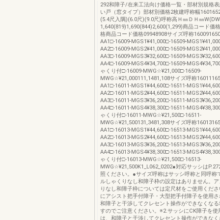
292和障子/在来工法向け価格一覧・部材別規格
い戸（窓タイプ）部材別価格2枚建呼称幅1601652
(5.4尺入隅)(6.0尺)(9.0尺)呼称高Ｈ㎜ＤＨ㎜W(DW
1,640(819)1,690(844)2,600(1,299)商品コ
格商品コード価格09948908サイズ呼称160091650
AA1□-16009-MGS1¥41,000□-16509-MGS1¥41,00
AA2□-16009-MGS2¥41,000□-16509-MGS2¥41,00
AA3□-16009-MGS3¥32,600□-16509-MGS3¥32,60
AA4□-16009-MGS4¥34,700□-16509-MGS4¥3
ゃくり付□-16009-MWG☆¥21,000□-16509-
MWG☆¥21,000111,1481,108サイズ呼称1601116
AA1□-16011-MGS1¥44,600□-16511-MGS1¥44,60
AA2□-16011-MGS2¥44,600□-16511-MGS2¥44,60
AA3□-16011-MGS3¥36,200□-16511-MGS3¥36,20
AA4□-16011-MGS4¥38,300□-16511-MGS4¥3
ゃくり付□-16011-MWG☆¥21,500□-16511-
MWG☆¥21,500131,3481,308サイズ呼称1601316
AA1□-16013-MGS1¥44,600□-16513-MGS1¥44,60
AA2□-16013-MGS2¥44,600□-16513-MGS2¥44,60
AA3□-16013-MGS3¥36,200□-16513-MGS3¥36,20
AA4□-16013-MGS4¥38,300□-16513-MGS4¥3
ゃくり付□-16013-MWG☆¥21,500□-16513-
MWG☆¥21,500K1_L062_0202●対応サッシはP
照ください。●サイズ呼称はサッシ呼称と同呼称
ルしゃくりなし和障子枠の設定はありません。ア
りなし和障子枠については定尺材をご使用ください
にアシスト把手付障子・大型把手付障子を使用さ
和障子と干渉してクレセント操作ができなくなる
すのでご注意ください。※2.サッシにCK障子を
は、和障子と干渉してクレセント操作ができなく