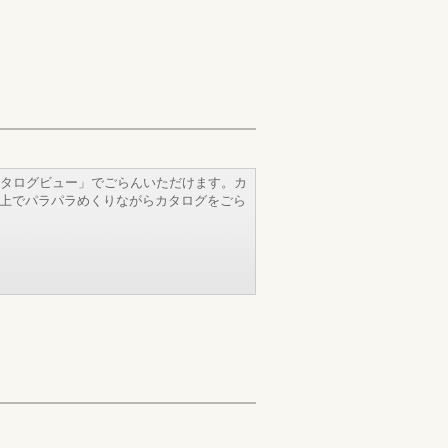
タログビュー」でごらんいただけます。カ
b上でパラパラめくりながらカタログをごら