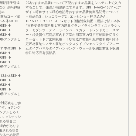
表紙貼障子引違
293おすすめ品番について下記おすすめ品番をシステム上で入力
56(旧呼称幅)
することで、発注が簡易的にできます。SKHH−AA2−16511−Eデ
)㎜
ザイン呼称サイズ呼称色記号おすすめ品番例商品記号について□
ード価格商品コード価
＝商品色S：ショコラーデE：エッセン☆＝枠見込みA：
9本体SKHH-
107.5B：119.5C：131.5●セット価格対象範囲（網掛け部）本体
0SKHH-
4方枠受発注資料集１室内建具グランドラインラフィスクラシッ
0SKHH-
ク・モダンウッディーラインベースカラートレンドカラースマ
0SKHH-
ート枠賃貸住宅商品室内ドア室内用窓室内引戸可動間仕切りク
4,700枠アングルし
ローゼットドア玄関収納・下駄箱造作材新和風戸襖和襖和障子
定尺材収納システム収納ボックスタイプシェルフタイプフレー
511本体SKHH-
ムタイプパネルタイプハンギング・ウォール収納部材床下収納
0SKHH-
特注対応品有償部品
0SKHH-
0SKHH-
8,300枠アングルし
513本体SKHH-
0SKHH-
0SKHH-
0SKHH-
8,300枠アングルし
.272対応表をご参
です。●アング
ングルしゃく
。※1.サッシ
れる場合は、
場合がありま
使用される場合
なるため使用