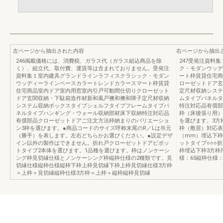
左ページから抽出された内容
右ページから抽出
246掲載価格には、消費税、ガラス代（ガラス組込商品を除
247受発注資料
く）、組立代、取付費、運賃等は含まれておりません。受発注
ク・モダンウッデ
資料集１室内建具グランドラインラフィスクラシック・モダン
ート枠賃貸住宅商
ウッディーラインベースカラートレンドカラースマート枠賃貸
ローゼットドア玄
住宅商品室内ドア室内用窓室内引戸可動間仕切りクローゼット
定尺材収納システ
ドア玄関収納・下駄箱造作材新和風戸襖和襖和障子定尺材収納
ムタイプパネルタ
システム収納ボックスタイプシェルフタイプフレームタイプパ
特注対応品有償部
ネルタイプハンギング・ウォール収納部材床下収納特注対応品
枠（床後張り用）
有償部品クローゼットドアご注文方法枠納まりのバリエーショ
を選びます。3方
ン3枠を選びます。●商品コードのサイズ呼称末尾のR／Lは吊元
枠（敷居）対応表■
（勝手）を表します。左右どちらかお選びください。●設定デザ
（mm）埋込下枠69
イン以外の製作はできません。折れ戸クローゼットドアピボッ
ットタイプ○○○
トタイプ2本体を選びます。1品種を選びます。枠はノンケーシ
枠埋込下枠3方枠
ング枠見切縁仕様とノンケーシング枠縦枠仕様の2種類です。見
様：65縦枠仕様：441
切縁仕様縦枠仕様縦枠下枠上枠見切縁下枠上枠見切縁仕様3方枠
＝上枠＋見切縁縦枠仕様3方枠＝上枠＋縦枠縦枠見切縁