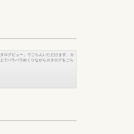
タログビュー」でごらんいただけます。カ
b上でパラパラめくりながらカタログをごら