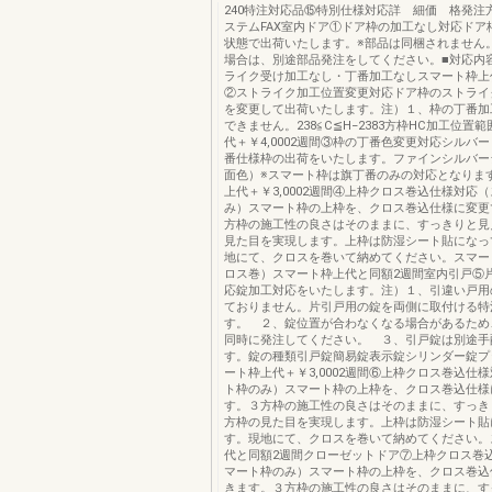
240特注対応品⑮特別仕様対応詳 細価 格発注
ステムFAX室内ドア①ドア枠の加工なし対応ドア
状態で出荷いたします。※部品は同梱されません
場合は、別途部品発注をしてください。■対応内
ライク受け加工なし・丁番加工なしスマート枠上
②ストライク加工位置変更対応ドア枠のストライ
を変更して出荷いたします。注）１、枠の丁番加
できません。238≦C≦H−2383方枠HC加工位置
代＋￥4,0002週間③枠の丁番色変更対応シルバ
番仕様枠の出荷をいたします。ファインシルバー
面色）※スマート枠は旗丁番のみの対応となりま
上代＋￥3,0002週間④上枠クロス巻込仕様対応
み）スマート枠の上枠を、クロス巻込仕様に変更
方枠の施工性の良さはそのままに、すっきりと見
見た目を実現します。上枠は防湿シート貼になっ
地にて、クロスを巻いて納めてください。スマー
ロス巻）スマート枠上代と同額2週間室内引戸⑤
応錠加工対応をいたします。注）１、引違い戸用
ておりません。片引戸用の錠を両側に取付ける特
す。 ２、錠位置が合わなくなる場合があるため
同時に発注してください。 ３、引戸錠は別途手
す。錠の種類引戸錠簡易錠表示錠シリンダー錠プ
ート枠上代＋￥3,0002週間⑥上枠クロス巻込仕
ト枠のみ）スマート枠の上枠を、クロス巻込仕様
す。３方枠の施工性の良さはそのままに、すっき
方枠の見た目を実現します。上枠は防湿シート貼
す。現地にて、クロスを巻いて納めてください。
代と同額2週間クローゼットドア⑦上枠クロス巻
マート枠のみ）スマート枠の上枠を、クロス巻込
きます。３方枠の施工性の良さはそのままに、す