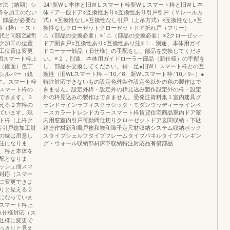
方法（納期）シ
241新WＬ本体と旧WＬスマート枠新WＬスマート枠と旧WＬ本
枠を加工のない
体ドア一般ドア○互換性あり○互換性あり引戸引戸（Ｖレール方
。部品が必要な
式）×互換性なし×互換性なし引戸（上吊方式）×互換性なし×互
容（枠）・スト
換性なしクローゼットクローゼットドア折れ戸（フリー）
代と同額2週間
△（部品の交換必要）※1△（部品の交換必要）※2クローゼット
ク加工の位置
ドア開き戸○互換性あり○互換性あり注※１．別途、本体用ガイ
工位置は変更
ドローラー部品（旧仕様）の手配をし、部品を交換してくださ
範囲スマート枠上
い。※２．別途、本体用ガイドローラー部品（新仕様）の手配を
ー（鏡面）色丁
し、部品を交換してください。補 足●旧WＬスマート枠との互
シルバー（鏡
換性（旧WLスマート枠:∼’10／8、新WLスマート枠:’10／9∼）●
す。スマート枠
特注対応できないもの設定色外製作設定色以外の色の製作はで
（スマート枠の
きません。設定外枠・設定外の枠見込み製作設定外の枠・設定
できます。３
外の枠見込みの製作はできません。受発注資料集１室内建具グ
える２方枠の
ランドラインラフィスクラシック・モダンウッディーラインベ
ています。現
ースカラートレンドカラースマート枠賃貸住宅商品室内ドア室
ト枠（上枠ク
内用窓室内引戸可動間仕切りクローゼットドア玄関収納・下駄
片引戸錠加工対
箱造作材新和風戸襖和襖和障子定尺材収納システム収納ボック
の錠は用意し
スタイプシェルフタイプフレームタイプパネルタイプハンギン
注になりま
グ・ウォール収納部材床下収納特注対応品有償部品
、枠と本体を
配となりま
ッシュ側スマ
様対応（スマー
に変更できま
りと見える２
になっていま
スマート枠上
込仕様対応（ス
仕様に変更で
っきりと見え