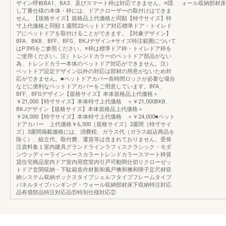
ザイン呼称BA1、BA3、及びスマート枠は対応できません。※隠
ォール収納部材床
し丁番仕様の本体・枠には、ドアクローザーの取付けはできま
せん。【規格サイズ】規格品上代価格と同額【特寸サイズ】特
寸上代価格と同額１週間22ペットドア対応標準ドア・トイレド
アにペットドアを取付けることができます。【対象デザイン】
BFA、BKB、BFF、BFG、BKJデザイン※サイズ特注範囲について
はP395をご参照ください。※枠は標準ドア枠・トイレドア枠を
ご使用ください。注）トレンドカラーのペットドア部品がない
為、トレンドカラー本体のペットドア対応ができません。注）
ペットドア設定デザイン以外の対応は部材の用意がないため対
応ができません。■ペットドアカバー長時間ロックが必要な場合
などに便利なペットドアカバーをご用意しています。BFA、
BFF、BFGデザイン【規格サイズ】本体規格品上代価格＋
￥21,000【特寸サイズ】本体特寸上代価格 ＋￥21,000BKB、
BKJデザイン【規格サイズ】本体規格品上代価格＋
￥24,000【特寸サイズ】本体特寸上代価格 ＋￥24,000■ペット
ドアカバー 上代価格￥6,300［規格サイズ］2週間［特寸サイ
ズ］3週間掲載価格には、消費税、ガラス代（ガラス組込商品を
除く）、組立代、取付費、運賃等は含まれておりません。受発
注資料集１室内建具グランドラインラフィスクラシック・モダ
ンウッディーラインベースカラートレンドカラースマート枠賃
貸住宅商品室内ドア室内用窓室内引戸可動間仕切りクローゼッ
トドア玄関収納・下駄箱造作材新和風戸襖和襖和障子定尺材収
納システム収納ボックスタイプシェルフタイプフレームタイプ
パネルタイプハンギング・ウォール収納部材床下収納特注対応
品有償部品特注対応品⑪特別仕様対応②