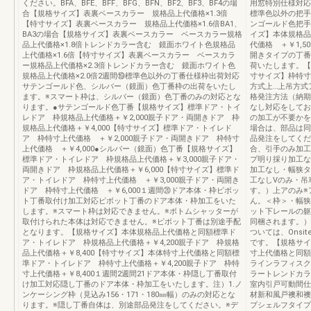
ください。BFA、BFE、BFF、BFG、BFN、BF2、BF3、BF4の場
用窓特別仕様対応
合【規格サイズ】表裏ベースカラー 規格品上代価格×1.3倍
標準色以外の把手
【特寸サイズ】表裏ベースカラー 規格品上代価格×1.6倍BA1、
ンゴールド色把手
BA3の場合【規格サイズ】表裏ベースカラー ベースカラー規格
イズ】本体規格品
品上代価格×1.8倍トレンドカラー含む 鏡面ホワイト色規格品
代価格 ＋￥1,
上代価格×1.6倍【特寸サイズ】表裏ベースカラー ベースカラ
開きタイプの丁番
ー規格品上代価格×2.3倍トレンドカラー含む 鏡面ホワイト色
荷いたします。【
規格品上代価格×2.0倍2週間⑲標準色以外の丁番仕様枠出荷対応
寸サイズ】枠特寸上
サテンゴールド色、シルバー（鏡面）色丁番枠の出荷をいたし
方式上…上吊方
ます。※スマート枠は、シルバー（鏡面）色丁番のみの対応とな
格発注方法（納期
ります。●サテンゴールド色丁番【規格サイズ】標準ドア・トイ
なし対応をしてお
レドア 枠規格品上代価格＋￥2,000親子ドア・両開きドア 枠
の加工が不要かを
規格品上代価格＋￥4,000【特寸サイズ】標準ドア・トイレド
場合は、部品は同
ア 枠特寸上代価格 ＋￥2,000親子ドア・両開きドア 枠特寸
品発注をしてくだ
上代価格 ＋￥4,000●シルバー（鏡面）色丁番【規格サイズ】
合、引手のみ加工
標準ドア・トイレドア 枠規格品上代価格＋￥3,000親子ドア・
プ明り採り加工な
両開きドア 枠規格品上代価格＋￥6,000【特寸サイズ】標準ド
加工なし・幅狭タ
ア・トイレドア 枠特寸上代価格 ＋￥3,000親子ドア・両開き
工なしVのみ・吊
ドア 枠特寸上代価格 ＋￥6,000１週間⑳ドア本体・枠ピボッ
す。）上アのみ※
ト丁番取付け加工対応ピボット丁番のドア本体・枠加工をいた
ん。＜枠＞・幅狭
します。※スマート枠は対応できません。※ボトムシャッターが
ット下レールの躯
取付けられた本体は対応できません。※ピボット丁番は別途手配
同梱されます。）
となります。【規格サイズ】本体規格品上代価格と同額標準ド
ついては、Ons
ア・トイレドア 枠規格品上代価格＋￥4,200親子ドア 枠規格
です。【規格サイ
品上代価格＋￥8,400【特寸サイズ】本体特寸上代価格と同額標
寸上代価格と同額
準ドア・トイレドア 枠特寸上代価格＋￥4,200親子ドア 枠特
ラインラフィスク
寸上代価格＋￥8,400１週間2週間21ドア本体・枠隠し丁番取付
ラートレンドカラ
け加工対応隠し丁番のドア本体・枠加工をいたします。注）1.ノ
室内引戸可動間仕
ンケーシング枠（見込み156・171・180㎜幅）のみの対応とな
材新和風戸襖和襖
ります。※隠し丁番自体は、別途部品発注をしてください。※デ
プシェルフタイプ