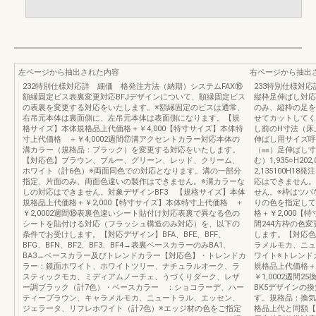
左ページから抽出された内容
右ページから抽出
232特別仕様対応詳 細価 格発注方法（納期）システムFAX⑯
233特別仕様対
額縁固定ビス表裏変更対応BFJデザインについて、額縁固定ビス
縦枠足伸ばし対応
の表裏を変更する対応をいたします。※額縁固定のビスは通常、
のみ、縦枠の足を
右吊元本体は裏面側に、左吊元本体は表面側になります。【規
せてカットしてく
格サイズ】本体規格品上代価格＋￥4,000【特寸サイズ】本体特
し前のH寸法（床
寸上代価格 ＋￥4,0002週間⑰溝アクセントカラー対応本体の
伸ばし用サイズ呼
溝カラー（規格品：ブラック）を変更する対応をいたします。
（㎜）足伸ばし寸法
【対応色】ブラウン、ブルー、グリーン、レッド、クリーム、
む）1,935○H20
ホワイト（計6色）※両面同色での対応となります。溝の一部分
2,135100H1
指定、片面のみ、両面色違いの製作はできません。※溝カラーな
応はできません。
しの対応はできません。対象デザインBF3 【規格サイズ】本体
せん。※枠はツバ
規格品上代価格＋￥2,000【特寸サイズ】本体特寸上代価格 ＋
りの色を指定して
￥2,0002週間⑱表裏色違いシート貼付け対応表裏で異なる色の
格＋￥2,000【
シートを貼付ける対応（フラッシュ構造のみ対応）を、以下の
間244方枠の色
条件でお受けします。【対応デザイン】BFA、BFE、BFF、
します。【対応色
BFG、BFN、BF2、BF3、BF4→表裏ベースカラーのみBA1、
ラメルモカ、ニュ
BA3→ベースカラー及びトレンドカラー【対応色】・トレンドカ
ワイト※トレンド
ラー：鏡面ホワイト、ホワイトツリー、ナチュラルオーク、ラ
規格品上代価格＋
スティックモカ、ミディアムノーチェ、うづくりダーク、レザ
￥1,0002週間
ー調ブラック（計7色）・ベースカラー ：ショコラーデ、ハー
BK5デザインの
ティーブラウン、キャラメルモカ、ニュートラル、エッセン、
す。規格品：換気
ジェラータ、リフレホワイト（計7色）※エッジ材の色をご指定
格品上代と同額【