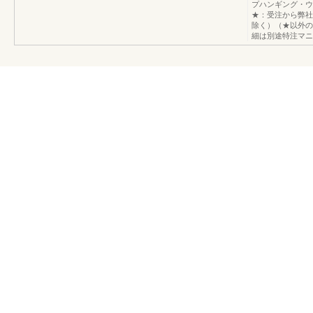
プハンギング・ウ
★：受注から弊社
除く）（★以外の
細は別途特注マニ