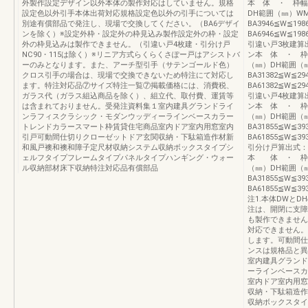
外製作設定デザイン以外本体の製作対応はしていません。規格
本 体 ・ 枠幅
設定色以外引手本体出荷対応規格設定色以外の引手については
DH範囲（㎜）WM
別途有償部品で発注し、現場で交換してください。（BA6デザイ
BA3946≦W≦198
ンを除く）※設定外枠・設定外の枠見込み製作設定外の枠・設定
BA6946≦W≦1986
外の枠見込みは製作できません。（引違い戸4枚建・引分け戸
引違い戸3枚建算出
NC90・115は除く）※リニア方式らくらくさぽー戸はアシストバ
ン本 体 ・ 枠
ーのみとなります。また、アーチ型引手（サテンゴールド色）
（㎜）DH範囲（㎜
クロス引手の場合は、現場で交換できないため特注にて対応し
BA31382≦W≦294
ます。特注対応品⑦サイズ特注一覧⑦掲載価格には、消費税、
BA61382≦W≦294
ガラス代（ガラス組込商品を除く）、組立代、取付費、運賃等
引違い戸4枚建算出
は含まれておりません。受発注資料集１室内建具グランドライ
ン本 体 ・ 枠
ンラフィスクラシック・モダンウッディーラインベースカラー
（㎜）DH範囲（㎜
トレンドカラースマート枠賃貸住宅商品室内ドア室内用窓室内
BA31855≦W≦393
引戸可動間仕切りクローゼットドア玄関収納・下駄箱造作材新
BA61855≦W≦393
和風戸襖和襖和障子定尺材収納システム収納ボックスタイプシ
引分け戸算出式：D
ェルフタイプフレームタイプパネルタイプハンギング・ウォー
本 体 ・ 枠
ル収納部材床下収納特注対応品有償部品
（㎜）DH範囲（㎜
BA31855≦W≦39
BA61855≦W≦393
注1.本体DWとD
注は、開閉に支障
も製作できません
対応できません。
します。可動間仕
ンスは規格品と異
室内建具グランド
ーラインベースカ
室内ドア室内用窓
収納・下駄箱造作
収納ボックスタイ