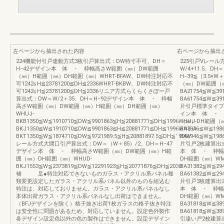
左ページから抽出された内容
右ページから抽出
224機能付引戸連動方式3枚引戸算出式：DW特寸不可、DH＝
225引戸Vレー
H−42デザイン本 体 ・ 枠幅高さW範囲（㎜）DW範囲
W/4+11.5、
（㎜）H範囲（㎜）DH範囲（㎜）WHRT-BFAW、DW特注対応不
H−39≦（3.5
可1242≦H≦23781200≦DH≦2336WHRT-BKBW、DW特注対応不
（㎜）DW範囲（
可1242≦H≦23781200≦DH≦2336リニア方式らくらくさぽー戸
BA21754≦W≦39
算出式：DW＝W/2＋35、DH＝H−92デザイン本 体 ・ 枠幅
BA61754≦W≦39
高さW範囲（㎜）DW範囲（㎜）H範囲（㎜）DH範囲（㎜）
片引戸標準タイプ算
WHUJ-
イン本 体 ・ 
BKB1350≦W≦1910710≦DW≦9901863≦H≦20881771≦DH≦1996WHUJ-
（㎜）DH範囲（㎜
BKJ1350≦W≦1910710≦DW≦9901863≦H≦20881771≦DH≦1996WHUJ-
BA3946≦W≦198
BKT1350≦W≦1874710≦DW≦9721989.5≦H≦20881897.5≦DH≦1996V
BA6946≦W≦1986
レール方式大開口引戸算出式：DW＝（W＋85）/2、DH＝H−47
片引戸2枚建算出式
デザイン本 体 ・ 枠幅高さW範囲（㎜）DW範囲（㎜）H範
本 体 ・ 枠幅
囲（㎜）DH範囲（㎜）WHUD-
DH範囲（㎜）WM
BKJ1553≦W≦2373819≦DW≦12291923≦H≦20771876≦DH≦2030
BA31382≦W≦29
補 足●特注対応できないものガラス・アクリル系パネル種
BA61382≦W≦294
類変更設定したガラス・アクリル系パネル以外のものを組込む
片引戸3枚建算出式
特注は、対応しておりません。ガラス・アクリル系パネルなし
本 体 ・ 枠幅
本体出荷ガラス・アクリル系パネルなし出荷はできません。
DH範囲（㎜）WM
（BFJデザインを除く）格子抜き出荷1枚ガラスの格子抜き特注
BA31818≦W≦389
は安全性に問題があるため、対応していません。設定色外製作
BA61818≦W≦389
各デザイン設定色以外の色の製作はできません。設定デザイン
引違い戸2枚建算出