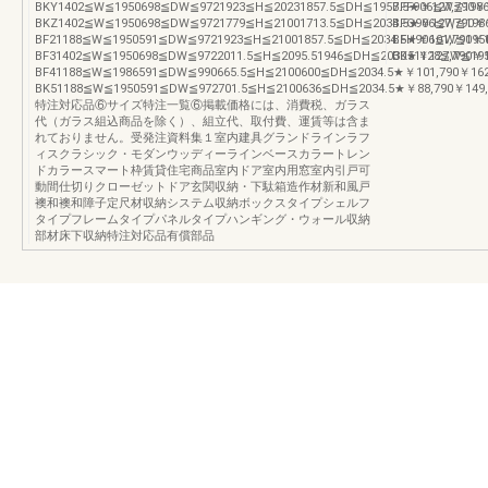
BKY1402≦W≦1950698≦DW≦9721923≦H≦20231857.5≦DH≦1957.5★￥127,790￥1
BFF906≦W≦1986
BKZ1402≦W≦1950698≦DW≦9721779≦H≦21001713.5≦DH≦2034.5★￥127,790￥1
BFG906≦W≦1986
BF21188≦W≦1950591≦DW≦9721923≦H≦21001857.5≦DH≦2034.5★￥101,790￥1
BFH906≦W≦1950
BF31402≦W≦1950698≦DW≦9722011.5≦H≦2095.51946≦DH≦2030★￥127,790￥1
BK51128≦W≦195
BF41188≦W≦1986591≦DW≦990665.5≦H≦2100600≦DH≦2034.5★￥101,790￥162
BK51188≦W≦1950591≦DW≦972701.5≦H≦2100636≦DH≦2034.5★￥88,790￥149,
特注対応品⑥サイズ特注一覧⑥掲載価格には、消費税、ガラス
代（ガラス組込商品を除く）、組立代、取付費、運賃等は含ま
れておりません。受発注資料集１室内建具グランドラインラフ
ィスクラシック・モダンウッディーラインベースカラートレン
ドカラースマート枠賃貸住宅商品室内ドア室内用窓室内引戸可
動間仕切りクローゼットドア玄関収納・下駄箱造作材新和風戸
襖和襖和障子定尺材収納システム収納ボックスタイプシェルフ
タイプフレームタイプパネルタイプハンギング・ウォール収納
部材床下収納特注対応品有償部品