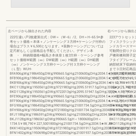
左ページから抽出された内容
右ページから抽出
222引違い戸2枚建算出式：DW＝（W−6）/2、DH＝H−65.5※参
223アウトセッ
考セット価格＝本体＋ノンケーシング３方枠※ケーシング付枠の
フィスクラシック
場合はプラス￥6,500となります。※装飾ケーシングについては
ンドカラースマー
定尺材もしくは規格品を手配してください。デザイン本
可動間仕切りクロ
体 ・ 枠納期価格※幅高さ本体扉１枚3方枠・ケーシング参考
戸襖和襖和障子定
セット価格W範囲（㎜）DW範囲（㎜）H範囲（㎜）DH範囲
フタイプフレーム
（㎜）ノンケーシング３方枠ケーシング付３方枠ケーシング
納部材床下収納特
（Ｌ型）WUH-
まで３日対応商品
BFA906≦W≦1986450≦DW≦990665.5≦H≦2100600≦DH≦2034.5★￥49,790￥49,92
注後約2週間納期
BFB906≦W≦1986450≦DW≦990665.5≦H≦2100600≦DH≦2034.5★￥49,790￥149,
ご参照ください。
BKB906≦W≦1986450≦DW≦990665.5≦H≦2100600≦DH≦2034.5★￥62,790￥175,
２、ＤＨ＝Ｈ−７
BKC1128≦W≦1950561≦DW≦9721983≦H≦2095.51917.5≦DH≦2030★￥75,790￥2
（錠なし）※錠付
BKD1128≦W≦1950561≦DW≦9722013≦H≦2095.51947.5≦DH≦2030★￥88,790￥2
ださい。デザイン
BFE906≦W≦1986450≦DW≦990665.5≦H≦2100600≦DH≦2034.5★￥49,790￥149,5
ット価格W範囲（
BFF906≦W≦1986450≦DW≦990665.5≦H≦2100600≦DH≦2034.5★￥62,790￥175,5
レールセットWAK
BFG906≦W≦1986450≦DW≦9901800≦H≦21001734.5≦DH≦2034.5★￥62,790￥17
BFA906≦W≦1986
BFH906≦W≦1950450≦DW≦9721800≦H≦21001734.5≦DH≦2034.5★￥75,790￥20
BFB906≦W≦1986
BFJ1188≦W≦1986591≦DW≦990665.5≦H≦2100600≦DH≦2034.5★￥75,790￥201,
BKB906≦W≦1986
BKJ1128≦W≦1986561≦DW≦990665.5≦H＜1800600≦DH＜
BKC1128≦W≦195
1734.5￥88,790￥227,5001800≦H≦21001734.5≦DH≦2034.5★WUH-
BKD1128≦W≦195
BKK1402≦W≦1950698≦DW≦9721983≦H≦21001917.5≦DH≦2034.5★￥88,790￥22
BFE906≦W≦1986
BFN1402≦W≦1950698≦DW≦9722003≦H≦21001937.5≦DH≦2034.5★￥101,790￥2
BFF906≦W≦1986