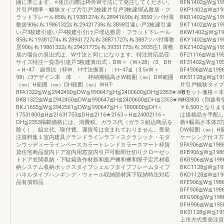
囲に準じます。※発注の際は枠外W寸法にて発注してください。
BFN1402≦W≦195
片引戸標準・幅狭タイプ片引戸2枚建片引戸3枚建埋込敷居・フ
BKP1402≦W≦195
ラット下レール858≦ℓ≦19381274≦ℓ≦28941690≦ℓ≦3850ツバ付薄
BKR1402≦W≦195
敷居906≦ℓ≦19861322≦ℓ≦29421738≦ℓ≦3898引違い戸2枚建引違
BKT1402≦W≦195
い戸3枚建引違い戸4枚建引分け戸埋込敷居・フラット下レール
BKW1402≦W≦195
858≦ℓ≦19381274≦ℓ≦28941727≦ℓ≦38871727≦ℓ≦3887ツバ付薄敷
BKY1402≦W≦195
居906≦ℓ≦19861322≦ℓ≦29421775≦ℓ≦39351775≦ℓ≦3935注1.薄敷
BKZ1402≦W≦195
居の場合の算出式は、W寸法と同じになります。特注対応品⑤
BF21116≦W≦195
サイズ特注一覧⑤引違戸3枚建算出式：DW＝（W+28）/3、DH
BF31402≦W≦195
＝H−47 細長比（枠W、H寸法換算）：H−47≦（3.5×W＋
BF4906≦W≦1986
98）/3デザイン本 体 ・ 枠納期幅高さW範囲（㎜）DW範囲
BK51128≦W≦195
（㎜）H範囲（㎜）DH範囲（㎜）WHT-
片引戸幅狭タイプ算
BFA1322≦W≦2942450≦DW≦990647≦H≦2400600≦DH≦2353★WHT-
考セット価格＝本
BKB1322≦W≦2942450≦DW≦990647≦H≦2400600≦DH≦2353★WHT-
￥3,800（別
BKJ1655≦W≦2942561≦DW≦990647≦H＜1800600≦DH＜
￥6,500とな
17531800≦H≦21631753≦DH≦2116★2163＜H≦24002116＜
は規格品を手配し
DH≦2353掲載価格には、消費税、ガラス代（ガラス組込商品を
格※幅高さ本体3
除く）、組立代、取付費、運賃等は含まれておりません。受発
DW範囲（㎜）H
注資料集１室内建具グランドラインラフィスクラシック・モダ
ケーシング付３方
ンウッディーラインベースカラートレンドカラースマート枠賃
BFA906≦W≦1986
貸住宅商品室内ドア室内用窓室内引戸可動間仕切りクローゼッ
BFB906≦W≦1986
トドア玄関収納・下駄箱造作材新和風戸襖和襖和障子定尺材収
BKB906≦W≦1986
納システム収納ボックスタイプシェルフタイプフレームタイプ
BKC1128≦W≦195
パネルタイプハンギング・ウォール収納部材床下収納特注対応
BKD1128≦W≦195
品有償部品
BFE906≦W≦1986
BFF906≦W≦1986
BFG906≦W≦1986
BFH906≦W≦1950
BK51128≦W≦195
上吊方式受発注資