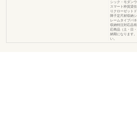
シック・モダンウ
スマート枠賃貸住
りクローゼットド
障子定尺材収納シ
レームタイプパネ
収納特注対応品有
応商品（土・日・
納期になります。
い。