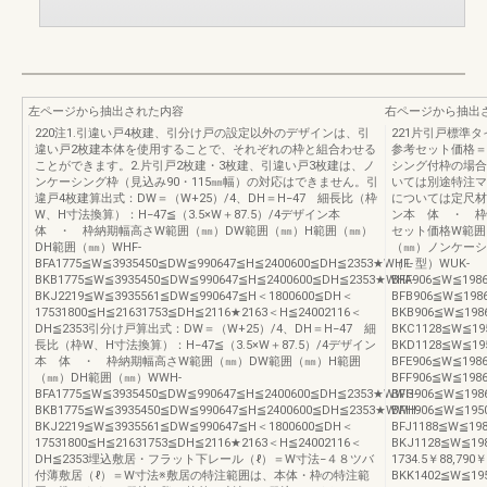
左ページから抽出された内容
右ページから抽出
220注1.引違い戸4枚建、引分け戸の設定以外のデザインは、引
221片引戸標準タイ
違い戸2枚建本体を使用することで、それぞれの枠と組合わせる
参考セット価格＝
ことができます。2.片引戸2枚建・3枚建、引違い戸3枚建は、ノ
シング付枠の場合
ンケーシング枠（見込み90・115㎜幅）の対応はできません。引
いては別途特注マ
違戸4枚建算出式：DW＝（W+25）/4、DH＝H−47 細長比（枠
については定尺材
W、H寸法換算）：H−47≦（3.5×W＋87.5）/4デザイン本
ン本 体 ・ 枠
体 ・ 枠納期幅高さW範囲（㎜）DW範囲（㎜）H範囲（㎜）
セット価格W範囲
DH範囲（㎜）WHF-
（㎜）ノンケーシ
BFA1775≦W≦3935450≦DW≦990647≦H≦2400600≦DH≦2353★WHF-
（Ｌ型）WUK-
BKB1775≦W≦3935450≦DW≦990647≦H≦2400600≦DH≦2353★WHF-
BFA906≦W≦1986
BKJ2219≦W≦3935561≦DW≦990647≦H＜1800600≦DH＜
BFB906≦W≦1986
17531800≦H≦21631753≦DH≦2116★2163＜H≦24002116＜
BKB906≦W≦1986
DH≦2353引分け戸算出式：DW＝（W+25）/4、DH＝H−47 細
BKC1128≦W≦195
長比（枠W、H寸法換算）：H−47≦（3.5×W＋87.5）/4デザイン
BKD1128≦W≦195
本 体 ・ 枠納期幅高さW範囲（㎜）DW範囲（㎜）H範囲
BFE906≦W≦1986
（㎜）DH範囲（㎜）WWH-
BFF906≦W≦1986
BFA1775≦W≦3935450≦DW≦990647≦H≦2400600≦DH≦2353★WWH-
BFG906≦W≦1986
BKB1775≦W≦3935450≦DW≦990647≦H≦2400600≦DH≦2353★WWH-
BFH906≦W≦1950
BKJ2219≦W≦3935561≦DW≦990647≦H＜1800600≦DH＜
BFJ1188≦W≦198
17531800≦H≦21631753≦DH≦2116★2163＜H≦24002116＜
BKJ1128≦W≦19
DH≦2353埋込敷居・フラット下レール（ℓ）＝W寸法−４８ツバ
1734.5￥88,790
付薄敷居（ℓ）＝W寸法※敷居の特注範囲は、本体・枠の特注範
BKK1402≦W≦195