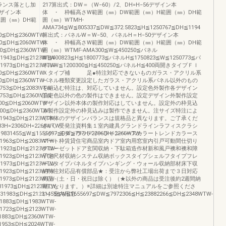
ランス落とし加
217算出式：DW＝（W−60）/2、DH=H−56デザイン本
0デザイン本
体 ・ 枠幅高さW範囲（㎜）DW範囲（㎜）H範囲（㎜）DH範
囲（㎜）DH範
囲（㎜）WTMH-
AMA734≦W≦805337≦DW≦372.5823≦H≦1250767≦DH≦1194
00≦DH≦2360WTW-
算出式：パネルW＝W−50、パネルH＝H−50デザイン本
00≦DH≦2060WTW-
体 ・ 枠幅高さW範囲（㎜）DW範囲（㎜）H範囲（㎜）DH範
00≦DH≦2360WTW-
囲（㎜）WTMF-AMA300≦W≦450250≦パネル
31943≦DH≦2123WTW-
W≦400823≦H≦1800773≦パネルH≦1750823≦W≦1250773≦パ
31973≦DH≦2123WTW-
ネルW≦1200300≦H≦450250≦パネルH≦400両開きタイプＦＩ
00≦DH≦2360WTW-
Ｘタイプ補 足●特注対応できないものガラス・アクリル系
00≦DH≦2360WTW-
パネル種類変更設定したガラス・アクリル系パネル以外のもの
1753≦DH≦2083WTW-
を組込む特注は、対応していません。設定色外製作各デザイン
1753≦DH≦2360WTW-
設定色以外の色の製作はできません。設定デザイン外製作設定
00≦DH≦2060WTW-
デザイン以外本体の製作対応はしていません。設定外の枠見込
600≦DH≦2360WTW-
み製作設定外の枠見込みは製作できません。注サイズ特注によ
1943≦DH≦2123WTW-
り本体のデザインバランスは規格品と異なります。ご了承くだ
3H=2306DH=2266WTW-
さい。受発注資料集１室内建具グランドラインラフィスクラシ
9831455≦W≦1655697≦DW≦797H=2306DH=2266WTW-
ック・モダンウッディーラインベースカラートレンドカラース
1963≦DH≦2083WTW-
マート枠賃貸住宅商品室内ドア室内用窓室内引戸可動間仕切り
31923≦DH≦2123WTW-
クローゼットドア玄関収納・下駄箱造作材新和風戸襖和襖和障
1923≦DH≦2123WTW-
子定尺材収納システム収納ボックスタイプシェルフタイプフレ
31973≦DH≦2123WTW-
ームタイプパネルタイプハンギング・ウォール収納部材床下収
1923≦DH≦2123WTW-
納特注対応品有償部品★：受注から弊社工場出荷まで３日対応
1973≦DH≦2123WTW-
商品（土・日・祝日は除く）（★以外の商品は受注後約2週間納
31973≦DH≦2123WTW-
期になります。）※詳細は別途特注マニュアルをご参照くださ
31983≦DH≦21231455≦W≦1655697≦DW≦7972306≦H≦23882266≦DH≦2348WTW-
い。室内用窓
1883≦DH≦1983WTW-
1723≦DH≦2123WTW-
1883≦DH≦2360WTW-
1953≦DH≦2024WTW-