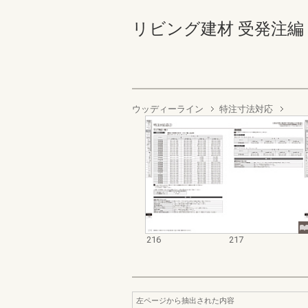
リビング建材 受発注編 216-
ウッディーライン
特注寸法対応
216
217
左ページから抽出された内容