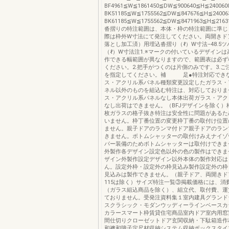
BF4961≦W≦1861450≦DW≦900640≦H≦24006
BK51185≦W≦1755562≦DW≦847676≦H≦2400
BK61185≦W≦1755562≦DW≦8471963≦H≦2163
沓摺りの特注範囲は、本体・枠の特注範囲に準じ
際は枠外W寸法にて発注してください。両開きド
落とし加工済）用埋込沓摺り（ℓ）W寸法−48.5
（ℓ）W寸法注1.※マークの付いているデザイン
作できる幅範囲が異なりますので、範囲表は必ず
ください。2.把手がつくのは片側のみです。3.ご
を指定してください。補 足●特注対応でき
ス・アクリル系パネル種類変更設定したガラス・
ネル以外のものを組込む特注は、対応しておりま
ス・アクリル系パネルなし本体出荷ガラス・アク
なし出荷はできません。（BFJデザインを除く）
枚ガラスの格子抜き特注は安全性に問題があるた
いません。枠丁番位置の変更枠丁番の取付け位置
ません。親子ドアのランマ付ドア親子ドアのラン
きません。ボトムシャッターの取付けみえナイゾ
パー装備のためボトムシャッターは取付けできま
外製作各デザイン設定色以外の色の製作はできま
ザイン外製作設定デザイン以外本体の製作対応は
ん。設定外枠・設定外の枠見込み製作設定外の枠
見込みは製作できません。（親子ドア、両開きドア
115は除く）サイズ特注一覧③掲載価格には、消
（ガラス組込商品を除く）、組立代、取付費、運
ておりません。受発注資料集１室内建具グランド
スクラシック・モダンウッディーラインベースカ
カラースマート枠賃貸住宅商品室内ドア室内用窓
間仕切りクローゼットドア玄関収納・下駄箱造作
和襖和障子定尺材収納システム収納ボックスタイ