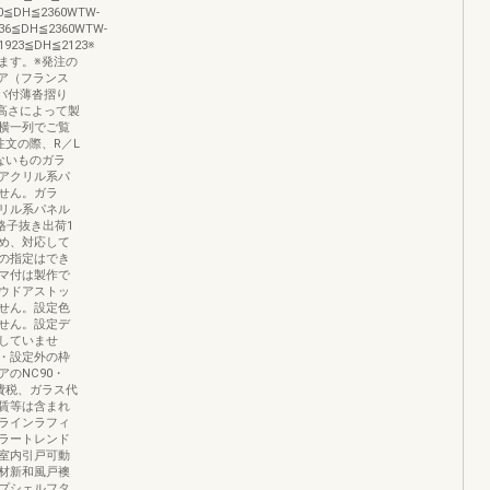
00≦DH≦2360WTW-
636≦DH≦2360WTW-
1923≦DH≦2123※
ます。※発注の
ア（フランス
ツバ付薄沓摺り
は高さによって製
横一列でご覧
注文の際、R／L
ないものガラ
アクリル系パ
せん。ガラ
リル系パネル
格子抜き出荷1
め、対応して
の指定はでき
マ付は製作で
ウドアストッ
せん。設定色
せん。設定デ
していませ
・設定外の枠
のNC90・
費税、ガラス代
賃等は含まれ
ラインラフィ
ラートレンド
室内引戸可動
材新和風戸襖
プシェルフタ