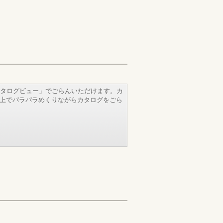
タログビュー」でごらんいただけます。カ
b上でパラパラめくりながらカタログをごら