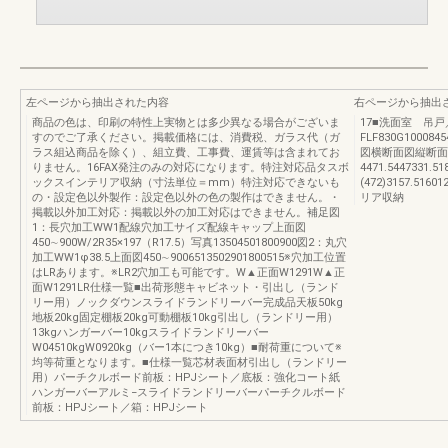
左ページから抽出された内容
右ページから抽出
商品の色は、印刷の特性上実物とは多少異なる場合がございま
17■洗面室 吊戸
すのでご了承ください。掲載価格には、消費税、ガラス代（ガ
FLF830G1000845
ラス組込商品を除く）、組立費、工事費、運賃等は含まれてお
図横断面図縦断面
りません。16FAX発注のみの対応になります。特注対応品タスボ
4471.5447331.51
ックスインテリア収納（寸法単位＝mm）特注対応できないも
(472)3157.
の・設定色以外製作：設定色以外の色の製作はできません。・
リア収納
掲載以外加工対応：掲載以外の加工対応はできません。補足図
1：長穴加工WW1配線穴加工サイズ配線キャップ上面図
450∼900W/2R35×197（R17.5）写真13504501800900図2：丸穴
加工WW1φ38.5上面図450∼9006513502901800515※穴加工位置
はLRあります。※LR2穴加工も可能です。W▲正面W1291W▲正
面W1291LR仕様一覧■出荷形態キャビネット・引出し（ランド
リー用）ノックダウンスライドランドリーバー完成品天板50kg
地板20kg固定棚板20kg可動棚板10kg引出し（ランドリー用）
13kgハンガーバー10kgスライドランドリーバー
W04510kgW0920kg（バー1本につき10kg）■耐荷重について※
均等荷重となります。■仕様一覧芯材表面材引出し（ランドリー
用）パーチクルボード前板：HPJシート／底板：強化コート紙
ハンガーバーアルミ−スライドランドリーバーパーチクルボード
前板：HPJシート／箱：HPJシート