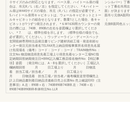
０サイズのみの対応となります。ベース扉、ハイトール扉の場
ンシルバー）丁番
合は、吊元R／L（右／左）を指定してください。＊4.ハイトー
ット丁番右吊用左
ル扉はW445サイズの場合、吊元（R／L）の指定が必要です。＊
面）が決まります（
5.ハイトール扉用キャビネットは、ウォールキャビネットとトー
面吊り元側A面同
ルキャビネットの組合せとなります。数量1とした場合、各キャ
（ ）【片開
ビネットが1つずつ発注されます。＊6.W1630用カウンターの発
元側B面同色エッ
注の際には、740B、890Bの左右を姿図欄より選択してくださ
い。＊7. は、標準仕様を示します。（標準仕様の場合でも、
必ず選択してください。）ウッディーライン・ディースペック
玄関収納専用特注品発注書リビング建材供給工場・発送依頼セ
ンター発注元担当者名TELFAX売上納品情報事業所名得意先名届
け先現場名（備考）コード：コード：コード：TRAIN物件No.：
注文No.物流物流得意先着工場上り得意先着センター工場NC指
定納期回答納期発注日※BRK記入欄工務店様名物件No.【特記事
項】姿図 ［発注時には、A・Bを選択してください］工場記入
欄納期回答 月 日工場上り 月 日物流
着 担当工場／担当者／ 月 日工場上り
月 日物流着 担当工場／担当者／備考欄直送管理欄売上
計上日納品書到着日納品済連絡日売上伝票No.売上確認印印（注
意事項）A.左：890B＋右：740B890B740BB.左：740B＋右：
890B740B890B枠本体特注No.LLR