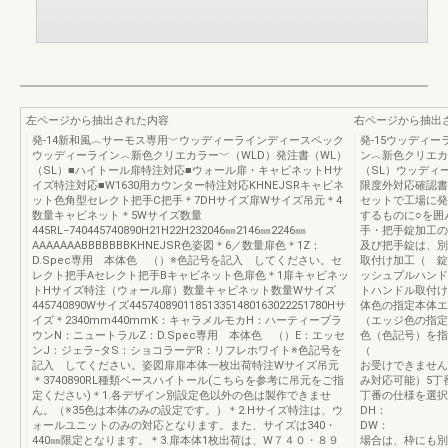
左ページから抽出された内容
右ページから抽出
発-14新和風︿サーモス専用﹀ウッディーラインディースペック
発-15ウッディ
ウッディーライン︿新色クリエカラー﹀（WLD）発注書（WL）
ン︿新色クリエカ
（SL）■ハイトール扉特注対応■ウォール扉・キャビネットHサ
（SL）ウッディ
イズ特注対応■W1630用カウンター特注対応KHNEJSRキャビネ
限度外対応確認書
ット色角型セレクト把手C把手＊7DHサイズ扉Wサイズ吊元＊4
セットで工場に発
数量キャビネット＊5Wサイズ数量
するものに○を囲
445RL−740445740890H21H22H232046㎜2146㎜2246㎜
手・把手錠加工の
AAAAAAABBBBBBBKHNEJSR色姿図＊6／数量扉色＊1Z：
及び把手錠は、別
D.Spec専用 本体色 （）※色記号を記入 してください。セ
取付け加工（ 錠
レクト把手Aセレクト把手Bキャビネット色扉色＊1扉キャビネッ
ッシュプルハンド
トHサイズ特注（ウォール扉）数量キャビネット数量Wサイズ
トハンドル取付け
445740890Wサイズ445740890118513351480163022251780Hサ
体色の指定本体エ
イズ＊2340mm440mmK：キャラメルモカH：ハーティーブラ
（エッジ色の指定
ウンN：ニュートラルZ：D.Spec専用 本体色 （）E：エッセ
色（色記号）を指
ンJ：ジェラ−タS：ショコラーデR：リフレホワイト※色記号を
（ ）注）
記入 してください。姿図扉扉本体一枚出荷特注Wサイズ吊元
お受けできません
＊3740890RL種類ベースハイトール(こちらを参考に吊元をご指
み対応可能）5丁
定ください)＊1.各デザイン別設定色以外の色は製作できませ
丁番の仕様を選
ん。（※35色は本体のみの設定です。）＊2.Hサイズ特注は、ウ
DH
ォールユニットのみの対応となります。また、サイズは340・
DW： ㎜
440㎜限定となります。＊3.扉本体1枚出荷は、W７４０・８９
場合は、枠にも別