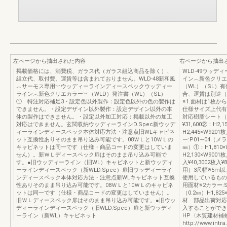
左ページから抽出された内容
右ページから抽出
掲載価格には、消費税、ガラス代（ガラス組込商品を除く）、
WLD-49ウッ
組立代、取付費、運賃等は含まれておりません。WLD-48新和風
イン︿新色クリエ
︿サーモス専用﹀ウッディーラインディースペックウッディー
（WL）（SL）有
ライン︿新色クリエカラー﹀（WLD）発注書（WL）（SL）
合、運賃は別途（
① 特注対応補足3・設定色以外製作：設定色以外の色の製作は
※1.面材は1枚
できません。・設定デザイン以外製作：設定デザイン以外の本
仕様サイズ上代有償
体の製作はできません。・設定以外加工対応：掲載以外の加工
対応樹脂シート（0.2
対応はできません。玄関収納ウッディーラインD.Spec新ウッデ
¥31,600②：H2,1
ィーラインディースペック本体対応方法・注意点旧WLキャビネ
H2,445×W9201
ット互換性ありそのまま吊り込み可能です。08ＷＬと10ＷＬの
ー:P01∼04（
キャビネットは同一です（仕様・商品コードの変更はしていま
㎜）①：H1,810×W
せん）。新ＷＬディースペック扉はそのまま吊り込み可能で
H2,130×W9001枚
す。●旧ウッディーライン（旧WL）キャビネットと新ウッディ
入¥40,3002枚
ーラインディースペック（新WLD.Spec）扉旧ウッディーライ
用）3尺幅※5m以
ンディースペック本体対応方法・注意点新WLキャビネット互換
使用しているものを
性ありそのまま吊り込み可能です。08ＷＬと10ＷＬのキャビネ
用面材※2カラー:
ットは同一です（仕様・商品コードの変更はしていません）。
（0.2㎜）H1,8
旧ＷＬディースペック扉はそのまま吊り込み可能です。●旧ウッ
材 部品出荷対応
ディーラインディースペック（旧WLD.Spec）扉と新ウッディ
入することができ
ーライン（新WL）キャビネット
HP〈木質建材
http://www.intr