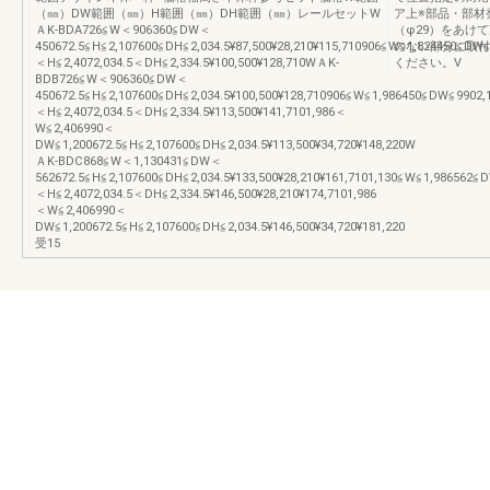
（㎜）DW範囲（㎜）H範囲（㎜）DH範囲（㎜）レールセットW
ア上※部品・部材
ＡK-BDA726≦W＜906360≦DW＜
（φ29）をあけ
450672.5≦H≦2,107600≦DH≦2,034.5¥87,500¥28,210¥115,710906≦W≦1,824450≦DW≦
のない部分に取付
＜H≦2,4072,034.5＜DH≦2,334.5¥100,500¥128,710WＡK-
ください。V
BDB726≦W＜906360≦DW＜
450672.5≦H≦2,107600≦DH≦2,034.5¥100,500¥128,710906≦W≦1,986450≦DW≦9902,
＜H≦2,4072,034.5＜DH≦2,334.5¥113,500¥141,7101,986＜
W≦2,406990＜
DW≦1,200672.5≦H≦2,107600≦DH≦2,034.5¥113,500¥34,720¥148,220W
ＡK-BDC868≦W＜1,130431≦DW＜
562672.5≦H≦2,107600≦DH≦2,034.5¥133,500¥28,210¥161,7101,130≦W≦1,986562≦
＜H≦2,4072,034.5＜DH≦2,334.5¥146,500¥28,210¥174,7101,986
＜W≦2,406990＜
DW≦1,200672.5≦H≦2,107600≦DH≦2,034.5¥146,500¥34,720¥181,220
受15