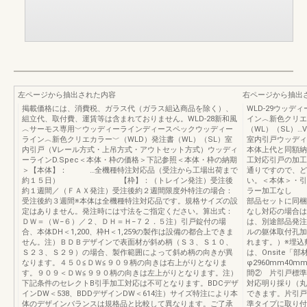
左ページから抽出された内容
右ページから抽出
掲載価格には、消費税、ガラス代（ガラス組込商品を除く）、
WLD-29ウッ
組立代、取付費、運賃等は含まれておりません。WLD-28新和風
イン︿新色クリエ
︿サーモス専用﹀ウッディーラインディースペックウッディー
（WL）（SL）
ライン︿新色クリエカラー﹀（WLD）発注書（WL）（SL）室
室内引戸ウッディー
内引戸（Vレール方式・上吊方式・アウトセット方式）ウッディ
本体上代と同額納
ーラインD.Spec＜本体・枠の価格＞下記参照＜本体・枠の納期
工対応引戸の加工
＞【本体】： …全機種特注対応品（受注から工場出荷まで
通りですので、ど
約１５日） 【枠】：（トレイン発注）受注後
い。＜本体＞・引
約１週間／（ＦＡＸ発注）受注後約２週間限度外特注の場合：
ラー加工なし 
受注後約３週間※本体は全機種特注対応品です。規格サイズの設
部品セットに
定はありません。発注時には寸法をご指定ください。算出式：
なし対応の場合は
ＤＷ＝（Ｗ−６）／２、ＤＨ＝Ｈ−７２．５注）引戸錠付の場
は、別途部品発注
合、本体DH＜1,200、枠H＜1,259の製作は設備の都合上できま
ルの躯体取付孔
せん。注）ＢＤＢデザインで表面材が斜め柄（Ｓ３、Ｓ１０、
れます。）※埋込
Ｓ２３、Ｓ２９）の場合、製作範囲によって斜め柄の向きが異
は、Onsite
なります。４５０≦ＤＷ≦９０９柄の向きは右上がりとなりま
φ2960mm40
す。９０９＜ＤＷ≦９９０柄の向きは左上がりとなります。注）
間② 片引戸標準
下記条件のセレクトB引手加工対応は不可となります。BDCデザ
対応明り採り（丸
インDW＜538、BDDデザインDW＜614注）サイズ特注により本
できます。片引戸
体のデザインバランスは規格品と比較して異なります。ご了承
準タイプに取り付