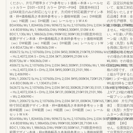
ください。片引戸標準タイプ※参考セット価格＝本体＋レールセ
応 設定以外錠加
ットカラー【S01∼S31】カラー【P01∼P04】【限度外特注】
いて、錠加工対応
はFAX発注のみの対応になります。方式特寸対応範囲デザイン本
対応をいたします
体・枠※価格幅高さ本体枠参考セット価格W範囲（㎜）DW範囲
応品種】本体：全
（㎜）H範囲（㎜）DH範囲（㎜）レールセットWＡK-
の片引戸標準、引
BDA906≦W≦1,824450≦DW≦909672.5≦H≦2,107600≦DH≦2,034.5¥50,300¥28,210¥78
建、引違い戸3枚
ＡK-BDB906≦W≦1,986450≦DW≦990¥63,300¥91,510WＡK-
ません。※錠付設
BDC1,130≦W≦1,986562≦DW≦990¥102,300¥130,510限度外特注
い。※引違い戸用
範囲デザイン本体・枠※価格幅高さ本体枠参考セット価格W範囲
ーン錠（丸型）を
（㎜）DW範囲（㎜）H範囲（㎜）DH範囲（㎜）レールセットW
ン錠（丸型）を両
ＡK-BDA726≦W＜906360≦DW＜
を両側に取付けて
450672.5≦H≦2,107600≦DH≦2,034.5¥50,300¥28,210¥78,510906≦W≦1,824450≦DW≦9
て対応してくだ
＜H≦2,4072,034.5＜DH≦2,334.5¥71,000¥99,210WＡK-
その場合の本体加
BDB726≦W＜906360≦DW＜
¥6,000）そ
450672.5≦H≦2,107600≦DH≦2,034.5¥63,300¥91,510906≦W≦1,986450≦DW≦9902,10
工代は¥6,000
＜H≦2,4072,034.5＜DH≦2,334.5¥95,000¥123,2101,986＜
格の2倍です。（
W≦2,406990＜
と錠が干渉するた
DW≦1,200672.5≦H≦2,107600≦DH≦2,034.5¥95,000¥34,720¥129,720W
シリンダー錠は別
ＡK-BDC868≦W＜1,130431≦DW＜
WL錠付枠をご使
562672.5≦H≦2,107600≦DH≦2,034.5¥102,300¥28,210¥130,5101,130≦W≦1,986562≦
1ヶ所までです。
＜H≦2,4072,034.5＜DH≦2,334.5¥131,000¥28,210¥159,2101,986
上Vア上V錠の種
＜W≦2,406990＜
ー錠プッシュ側※
DW≦1,200672.5≦H≦2,107600≦DH≦2,034.5¥131,000¥34,720¥165,720
￥5,000 片引
特寸対応範囲デザイン本体・枠※価格幅高さ本体枠参考セット価
体】：受注後約3
格W範囲（㎜）DW範囲（㎜）H範囲（㎜）DH範囲（㎜）レール
錠（丸型）大型サ
セットWＡK-
ムターン表示錠サ
BDA906≦W≦1,824450≦DW≦909672.5≦H≦2,107600≦DH≦2,034.5¥87,500¥28,210¥11
戸標準タイプの枠
ＡK-BDB906≦W≦1,986450≦DW≦990¥100,500¥128,710WＡK-
3週間 【枠】 
BDC1,130≦W≦1,986562≦DW≦990¥133,500¥161,710限度外特注
せん。位置指定の
範囲デザイン本体・枠※価格幅高さ本体枠参考セット価格W範囲
て位置指定の対応