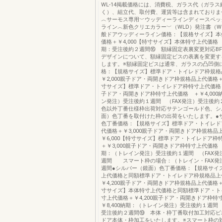
WL-14掲載価格には、消費税、ガラス代（ガラ
く）、組立代、取付費、運賃等は含まれておりま
︿サーモス専用﹀ウッディーラインディースペッ
ライン︿新色クリエカラー﹀（WLD）発注書（W
般ドアウッディーライン価格：【規格サイズ】本
価格＋￥4,000【特寸サイズ】本体特寸上代価格 ＋
期：受注後約２週間⑯ 額縁固定表裏変更対応BFJ、
デザインについて、額縁固定ビスの表裏を変更す
します。※額縁固定ビスは通常、ガラスの凸凹側
格：【規格サイズ】標準ドア・トイレドア枠規格
￥2,000親子ドア・両開きドア枠規格品上代価格＋￥
寸サイズ】標準ドア・トイレドア枠特寸上代価格 ＋
子ドア・両開きドア枠特寸上代価格 ＋￥4,000
ン発注）受注後約１週間 （FAX発注）受注後約
色以外丁番仕様枠出荷対応サテンゴールド色、シ
面）色丁番を取付けた枠の出荷をいたします。●
色丁番価格：【規格サイズ】標準ドア・トイレド
代価格＋￥3,000親子ドア・両開きドア枠規格品
￥6,000【特寸サイズ】標準ドア・トイレドア
＋￥3,000親子ドア・両開きドア枠特寸上代価格 ＋
期：（トレイン発注）受注後約１週間 （FAX発
週間 スマート枠の場合：（トレイン・FAX発
週間●シルバー（鏡面）色丁番価格：【規格サイ
上代価格と同額標準ドア・トイレドア枠規格品上
￥4,200親子ドア・両開きドア枠規格品上代価格＋￥
寸サイズ】本体特寸上代価格と同額標準ドア・ト
寸上代価格＋￥4,200親子ドア・両開きドア枠特
￥8,400納期：（トレイン発注）受注後約１週間 
受注後約２週間⑲ 本体・枠丁番取付加工対応ピ
ドア本体・枠加工をいたします。※スマート枠の