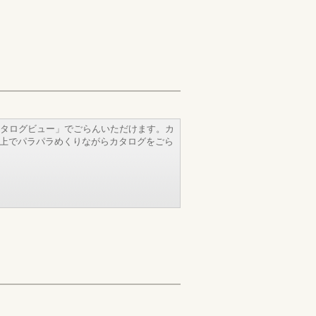
タログビュー」でごらんいただけます。カ
b上でパラパラめくりながらカタログをごら