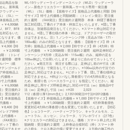
ス組込商品を除
WL-15ウッディーラインディースペック（WLD）ウッディーラ
せん。新和風
イン︿新色クリエカラー﹀新和風︿サーモス専用﹀発注書
クウッディー
（WL）（SL）価格：【規格サイズ】規格品上代価格と同額【特
L）（SL）一
寸サイズ】特寸上代価格と同額納期：（トレイン発注）受注後
体規格品上代
約１週間 （FAX発注）受注後約２週間⑳ 本体・枠隠丁番取付
￥4,000納
加工対応隠し丁番のドア本体・枠加工をいたします。※隠し丁番
BF7、BF8
自体は、別途部品発注をしてください。※スマート枠は対応でき
る対応をいた
ません。※隠し丁番仕様の本体・枠には、ドアクローザーの取付
になります。価
けはできません。注）1.ノンケーシング枠（見込み156・171・
品上代価格＋
180㎜幅）のみの対応となります。価格：【規格サイズ】枠（4
4,000【特
方枠）規格品上代価格＋￥2,000【特寸サイズ】枠（4方枠）特
￥2,000親
寸上代価格 ＋￥2,000納期：受注後約２週間 縦枠足伸対応ノ
納期：（トレイ
ンケーシング4方枠（見込み90・115㎜幅）のみ、縦枠の足を
２週間⑱ 標準
100㎜伸ばして出荷いたします。納まりに合わせてカットしてく
ルバー（鏡
ださい。●発注方法 発注する際には、足伸ばし前のH寸法（床
サテンゴールド
上からの寸法）で発注をしてください。※100㎜以外の寸法での
ア枠規格品上
足伸ばし対応はできません。※ピボット丁番、隠し丁番仕様枠は
上代価格＋
対応できません。※枠はツバなし薄沓摺りでの4方枠出荷となる
枠特寸上代価格
ため、沓摺り色（ベースカラーより）を指定してください。縦
￥6,000納
枠足伸ばし用サイズ呼称足伸ばし対応○H寸法（㎜）規格品H寸
注）受注後約２
法（㎜）足伸ばし寸法（㎜）○H20 2,023 ＋
注）受注後約2
112（沓摺り厚12mm含む）2,135100発注H寸法H2012価格：
ズ】本体規格品
【規格サイズ】枠規格品上代価格＋￥1,000【特寸サイズ】枠特
代価格＋
寸上代価格 ＋￥1,000納期：受注後約２週間 4方枠薄沓摺色
8,400【特
変更対応4方枠の薄沓摺り色を変更して出荷いたします。【対応
イレドア枠特
色】ショコラーデ、ハーティーブラウン、キャラメルモカ、ニ
寸上代価格＋
ュートラル、エッセン、ジェラータ、リフレホワイト（計7色）
（FAX発注）
※クリエカラーの対応はできません。価格：スマート枠上代と同
ボット丁番の
額納期：受注後約２週間 上枠巻込仕様対応（枠）スマート枠
対応はできませ
の上枠を、クロス巻込仕様に変更できます。３方枠の施工性の