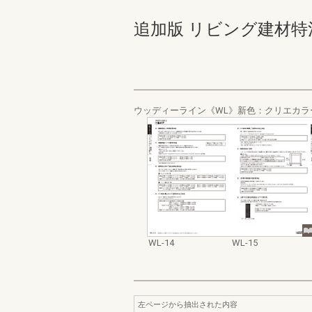
追加版 リビング建材特注品対
ウッディーライン《WL》新色：クリエカラ
WL-14
WL-15
左ページから抽出された内容