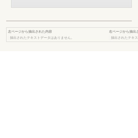
左ページから抽出された内容
右ページから抽出
抽出されたテキストデータはありません。
抽出されたテキス