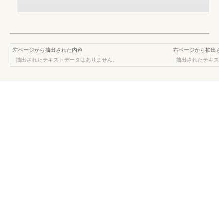
左ページから抽出された内容
右ページから抽出
抽出されたテキストデータはありません。
抽出されたテキス