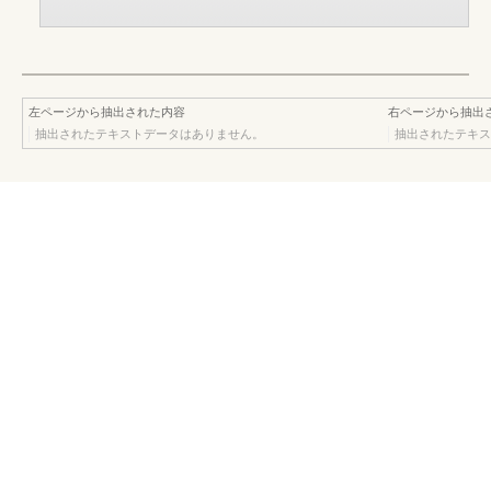
左ページから抽出された内容
右ページから抽出
抽出されたテキストデータはありません。
抽出されたテキス