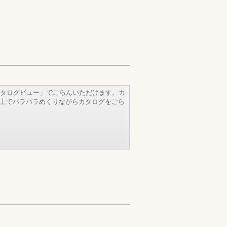
タログビュー」でごらんいただけます。カ
b上でパラパラめくりながらカタログをごら