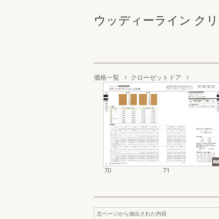
ウッディーライン クリエカ
価格一覧
クローゼットドア
70
71
左ページから抽出された内容