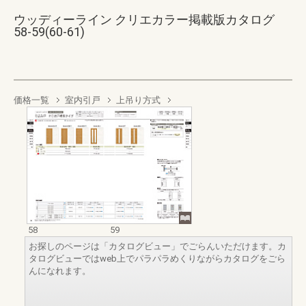
ウッディーライン クリエカラー掲載版カタログ
58-59(60-61)
価格一覧
室内引戸
上吊り方式
58
59
お探しのページは「カタログビュー」でごらんいただけます。カ
タログビューではweb上でパラパラめくりながらカタログをごら
んになれます。