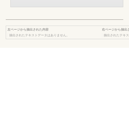
左ページから抽出された内容
右ページから抽出
抽出されたテキストデータはありません。
抽出されたテキス