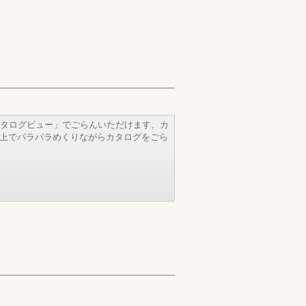
タログビュー」でごらんいただけます。カ
b上でパラパラめくりながらカタログをごら