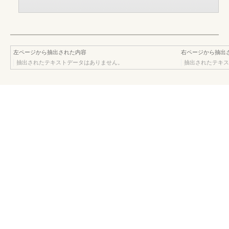
左ページから抽出された内容
右ページから抽出
抽出されたテキストデータはありません。
抽出されたテキス