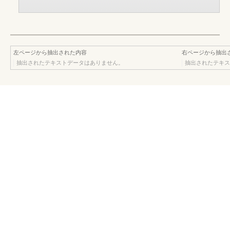
左ページから抽出された内容
右ページから抽出
抽出されたテキストデータはありません。
抽出されたテキス