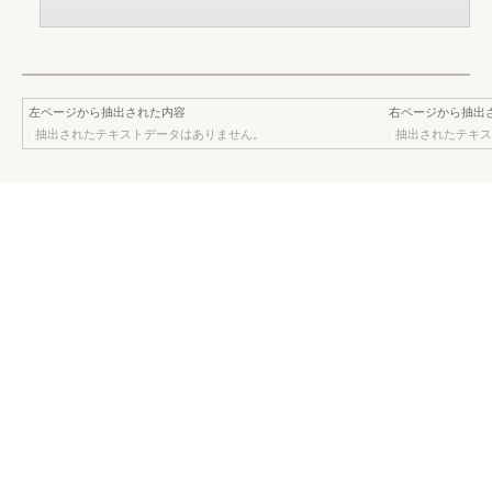
左ページから抽出された内容
右ページから抽出
抽出されたテキストデータはありません。
抽出されたテキス