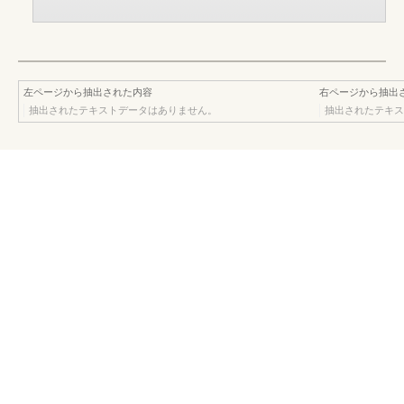
左ページから抽出された内容
右ページから抽出
抽出されたテキストデータはありません。
抽出されたテキス