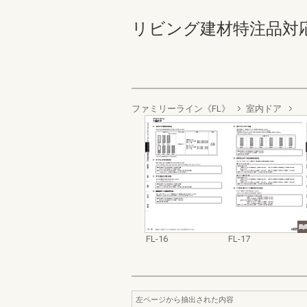
リビング建材特注品対応マニュア
ファミリーライン《FL》
室内ドア
FL-16
FL-17
左ページから抽出された内容