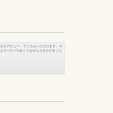
タログビュー」でごらんいただけます。カ
b上でパラパラめくりながらカタログをごら