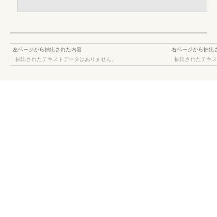
左ページから抽出された内容
右ページから抽出
抽出されたテキストデータはありません。
抽出されたテキス