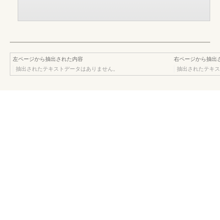
左ページから抽出された内容
右ページから抽出
抽出されたテキストデータはありません。
抽出されたテキス