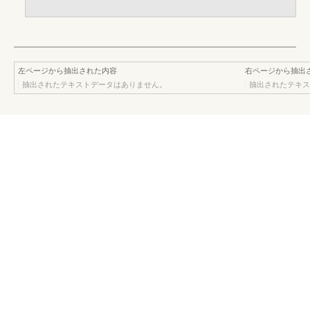
左ページから抽出された内容
右ページから抽出
抽出されたテキストデータはありません。
抽出されたテキス