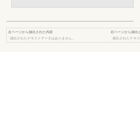
左ページから抽出された内容
右ページから抽出
抽出されたテキストデータはありません。
抽出されたテキス