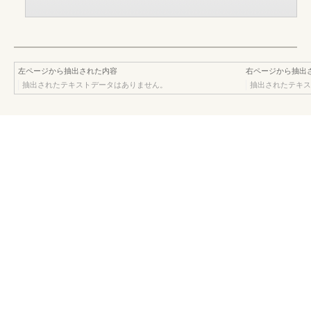
左ページから抽出された内容
右ページから抽出
抽出されたテキストデータはありません。
抽出されたテキス