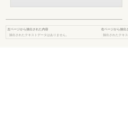
左ページから抽出された内容
右ページから抽出
抽出されたテキストデータはありません。
抽出されたテキス