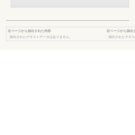
左ページから抽出された内容
右ページから抽出
抽出されたテキストデータはありません。
抽出されたテキス