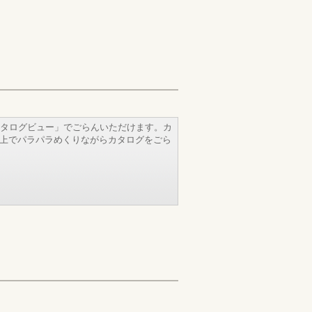
タログビュー」でごらんいただけます。カ
b上でパラパラめくりながらカタログをごら