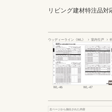
リビング建材特注品対応マニュ
ウッディーライン《WL》
室内引戸
WL-46
WL-47
左ページから抽出された内容