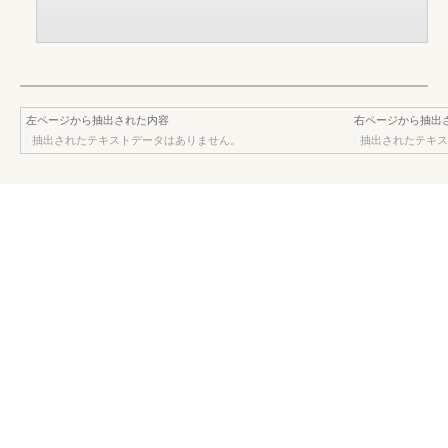
左ページから抽出された内容
右ページから抽出
抽出されたテキストデータはありません。
抽出されたテキス